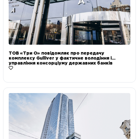
ТОВ «Три О» повідомляє про передачу
комплексу Gulliver у фактичне володіння і
управління консорціуму державних банків