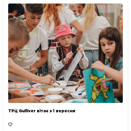
ТРЦ Gulliver вітає з 1 вересня