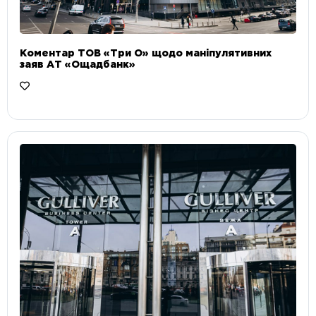
Коментар ТОВ «Три О» щодо маніпулятивних
заяв АТ «Ощадбанк»