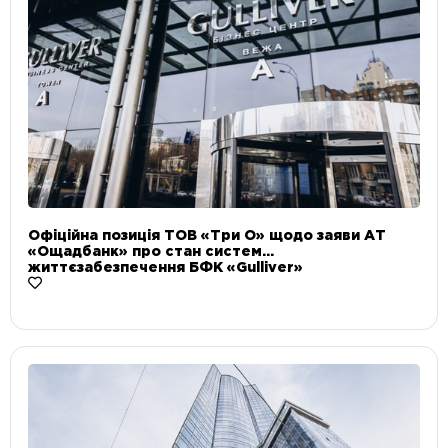
Офіційна позиція ТОВ «Три О» щодо заяви АТ
«Ощадбанк» про стан систем
життєзабезпечення БФК «Gulliver»