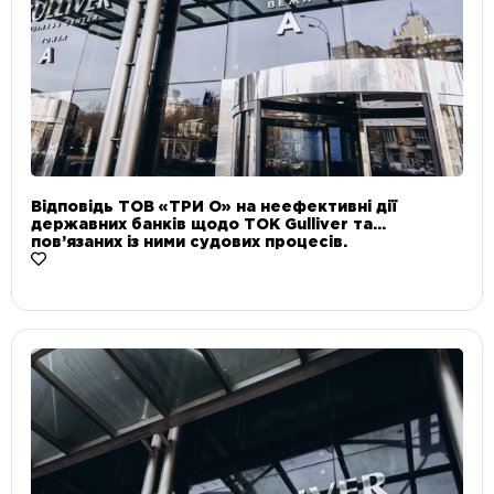
Відповідь ТОВ «ТРИ О» на неефективні дії
державних банків щодо ТОК Gulliver та
пов’язаних із ними судових процесів.