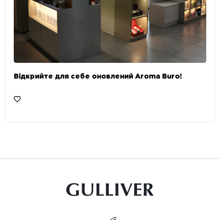
Відкрийте для себе оновлений Aroma Buro! ⠀