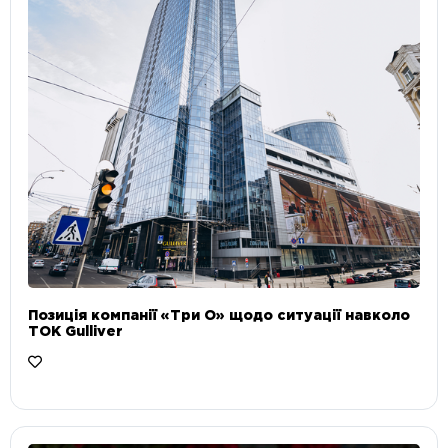
Позиція компанії «Три О» щодо ситуації навколо
ТОК Gulliver