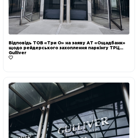
Відповідь ТОВ «Три О» на заяву АТ «Ощадбанк»
щодо рейдерського захоплення паркінгу ТРЦ
Gulliver