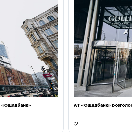
Т «Ощадбанк»
АТ «Ощадбанк» розголоси