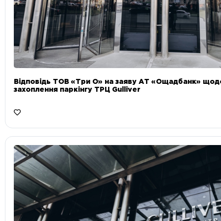
Відповідь ТОВ «Три О» на заяву АТ «Ощадбанк» що
захоплення паркінгу ТРЦ Gulliver