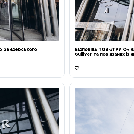
до рейдерського
Відповідь ТОВ «ТРИ О» н
Gulliver та пов’язаних із