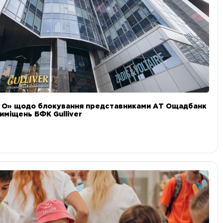
и О» щодо блокування представниками АТ Ощадбанк
иміщень БФК Gulliver