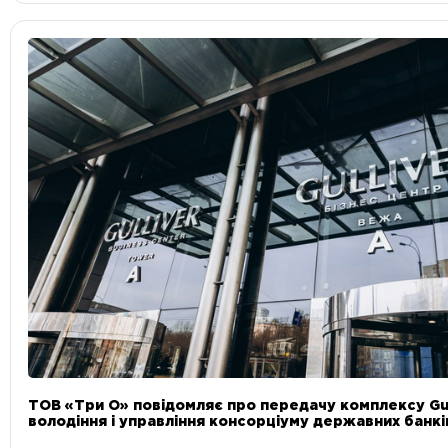
ТОВ «Три О» повідомляє про передачу комплексу Gul
володіння і управління консорціуму державних банкі