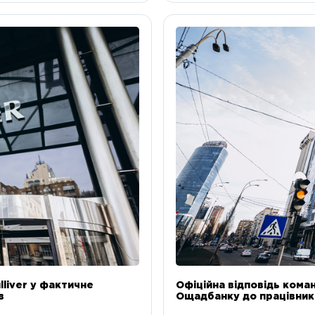
liver у фактичне
Офіційна відповідь коман
в
Ощадбанку до працівникі