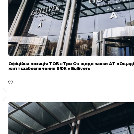
Офіційна позиція ТОВ «Три О» щодо заяви АТ «Ощад
життєзабезпечення БФК «Gulliver»