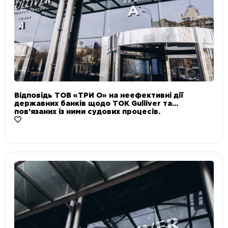
Відповідь ТОВ «ТРИ О» на неефективні дії
державних банків щодо ТОК Gulliver та
пов’язаних із ними судових процесів.