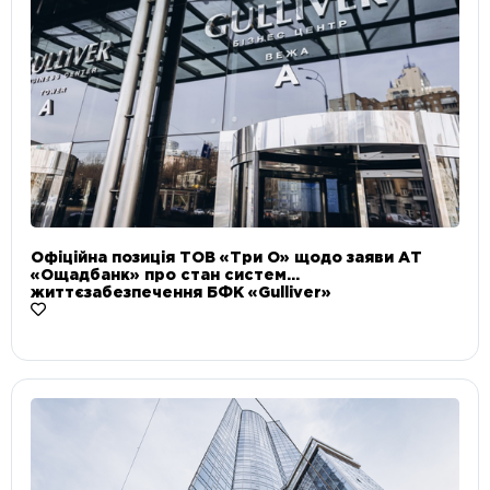
Офіційна позиція ТОВ «Три О» щодо заяви АТ
«Ощадбанк» про стан систем
життєзабезпечення БФК «Gulliver»