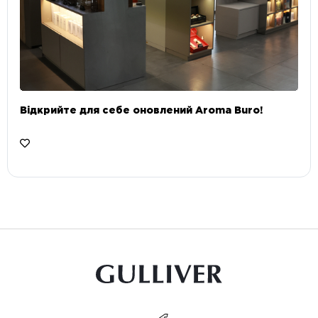
Відкрийте для себе оновлений Aroma Buro! ⠀