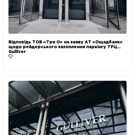
Відповідь ТОВ «Три О» на заяву АТ «Ощадбанк»
щодо рейдерського захоплення паркінгу ТРЦ
Gulliver