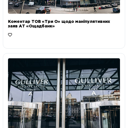
Коментар ТОВ «Три О» щодо маніпулятивних
заяв АТ «Ощадбанк»