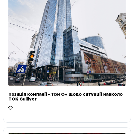
Позиція компанії «Три О» щодо ситуації навколо
ТОК Gulliver