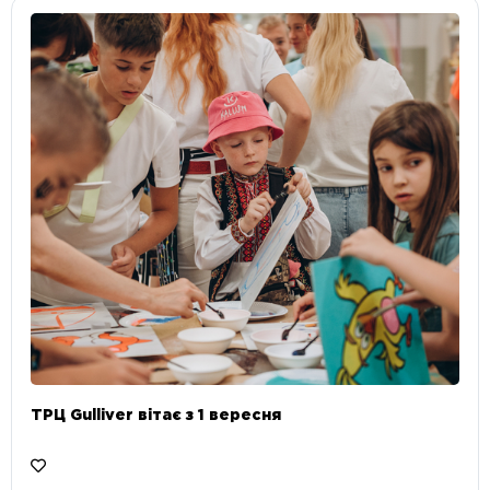
ТРЦ Gulliver вітає з 1 вересня