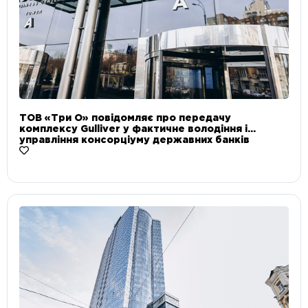
ТОВ «Три О» повідомляє про передачу
комплексу Gulliver у фактичне володіння і
управління консорціуму державних банків