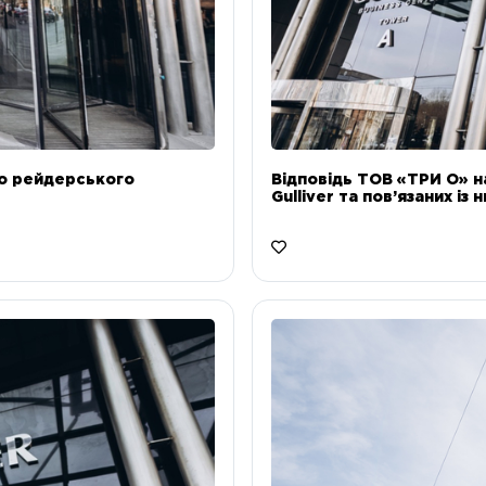
до рейдерського
Відповідь ТОВ «ТРИ О» н
Gulliver та пов’язаних із