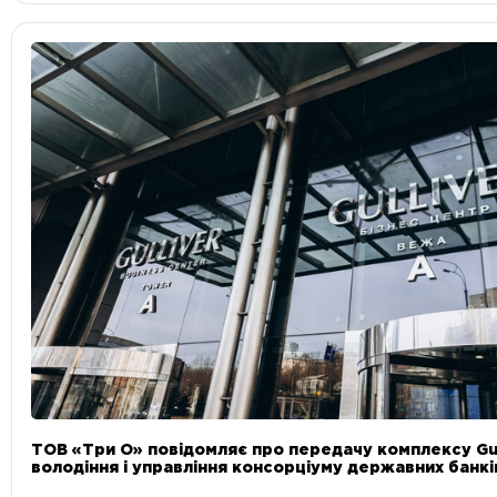
ТОВ «Три О» повідомляє про передачу комплексу Gul
володіння і управління консорціуму державних банкі