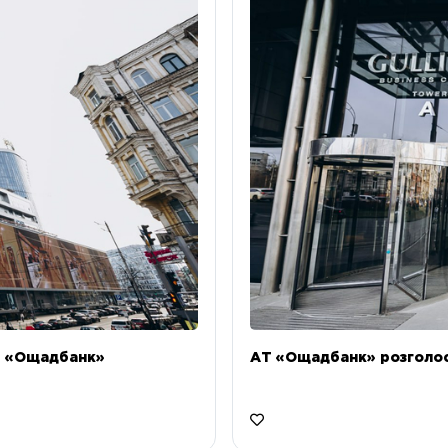
Т «Ощадбанк»
АТ «Ощадбанк» розголоси