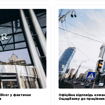
liver у фактичне
Офіційна відповідь коман
в
Ощадбанку до працівникі