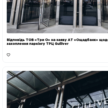
Відповідь ТОВ «Три О» на заяву АТ «Ощадбанк» що
захоплення паркінгу ТРЦ Gulliver