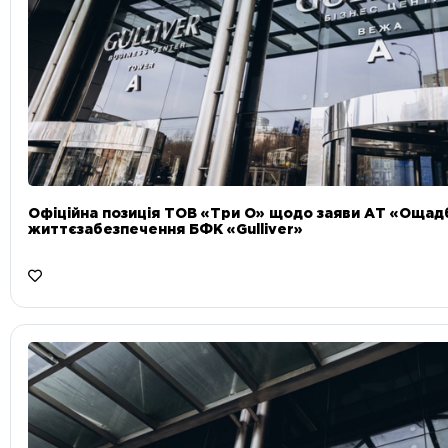
Офіційна позиція ТОВ «Три О» щодо заяви АТ «Ощад
життєзабезпечення БФК «Gulliver»