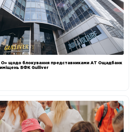
и О» щодо блокування представниками АТ Ощадбанк
иміщень БФК Gulliver