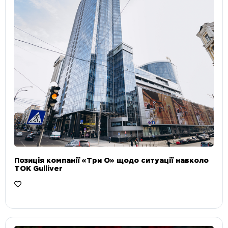
Позиція компанії «Три О» щодо ситуації навколо
ТОК Gulliver