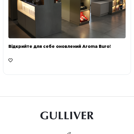
Відкрийте для себе оновлений Aroma Buro! ⠀