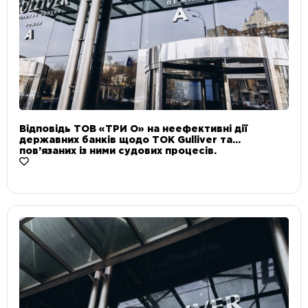
Відповідь ТОВ «ТРИ О» на неефективні дії
державних банків щодо ТОК Gulliver та
пов’язаних із ними судових процесів.