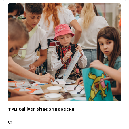
ТРЦ Gulliver вітає з 1 вересня