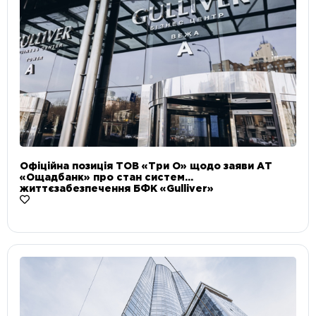
Офіційна позиція ТОВ «Три О» щодо заяви АТ
«Ощадбанк» про стан систем
життєзабезпечення БФК «Gulliver»