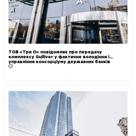
ТОВ «Три О» повідомляє про передачу
комплексу Gulliver у фактичне володіння і
управління консорціуму державних банків