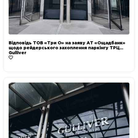
Відповідь ТОВ «Три О» на заяву АТ «Ощадбанк»
щодо рейдерського захоплення паркінгу ТРЦ
Gulliver