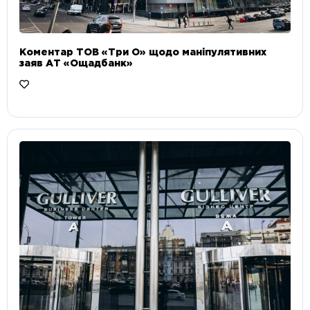
Коментар ТОВ «Три О» щодо маніпулятивних
заяв АТ «Ощадбанк»