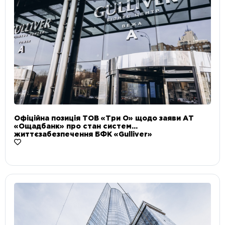
Офіційна позиція ТОВ «Три О» щодо заяви АТ
«Ощадбанк» про стан систем
життєзабезпечення БФК «Gulliver»