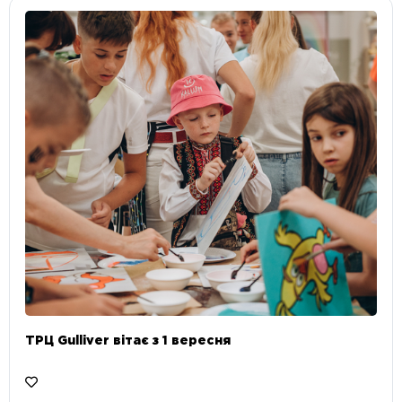
ТРЦ Gulliver вітає з 1 вересня