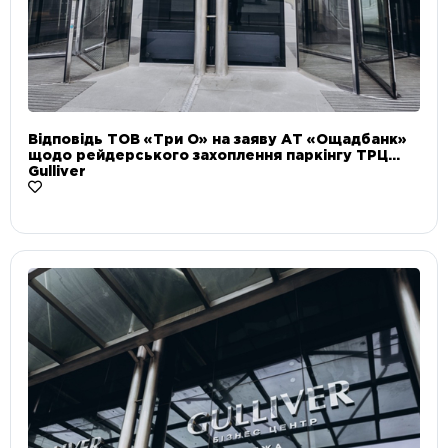
Відповідь ТОВ «Три О» на заяву АТ «Ощадбанк»
щодо рейдерського захоплення паркінгу ТРЦ
Gulliver