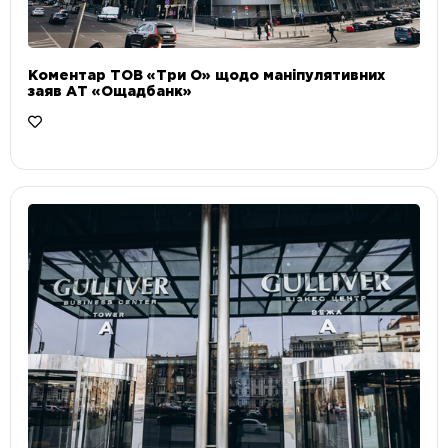
Коментар ТОВ «Три О» щодо маніпулятивних
заяв АТ «Ощадбанк»