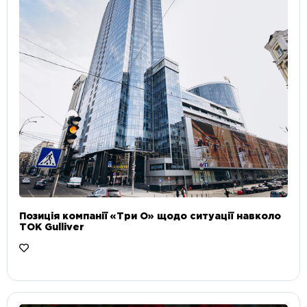
Позиція компанії «Три О» щодо ситуації навколо
ТОК Gulliver