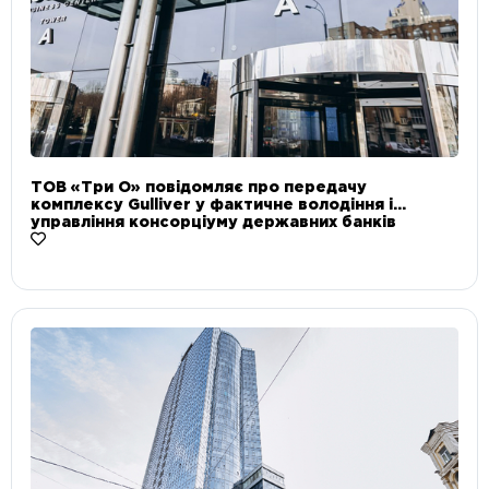
ТОВ «Три О» повідомляє про передачу
комплексу Gulliver у фактичне володіння і
управління консорціуму державних банків