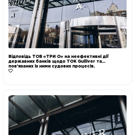
Відповідь ТОВ «ТРИ О» на неефективні дії
державних банків щодо ТОК Gulliver та
пов’язаних із ними судових процесів.