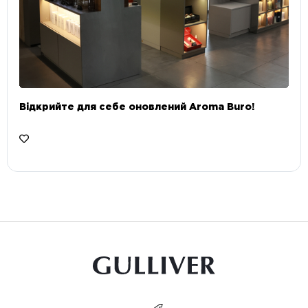
Відкрийте для себе оновлений Aroma Buro! ⠀