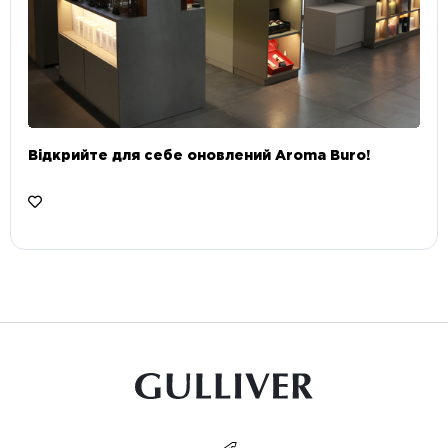
Відкрийте для себе оновлений Aroma Buro! ⠀