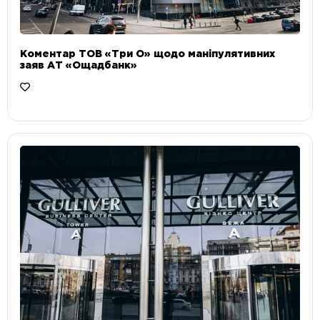
Коментар ТОВ «Три О» щодо маніпулятивних
заяв АТ «Ощадбанк»