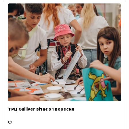
ТРЦ Gulliver вітає з 1 вересня