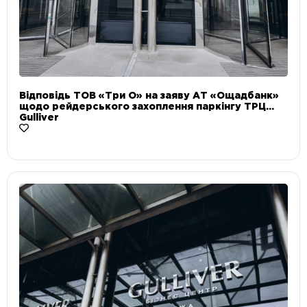
Відповідь ТОВ «Три О» на заяву АТ «Ощадбанк»
щодо рейдерського захоплення паркінгу ТРЦ
Gulliver