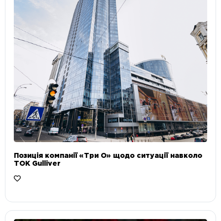
Позиція компанії «Три О» щодо ситуації навколо
ТОК Gulliver