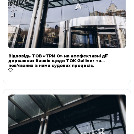
Відповідь ТОВ «ТРИ О» на неефективні дії
державних банків щодо ТОК Gulliver та
пов’язаних із ними судових процесів.