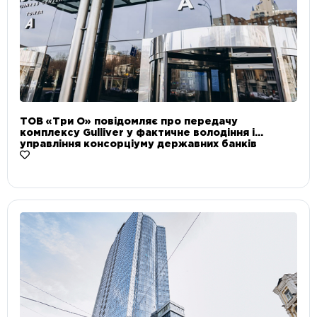
ТОВ «Три О» повідомляє про передачу
комплексу Gulliver у фактичне володіння і
управління консорціуму державних банків