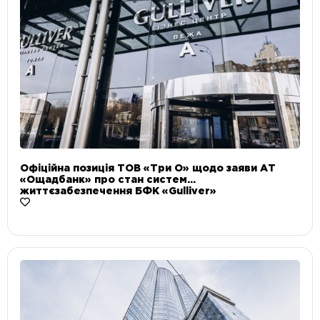
Офіційна позиція ТОВ «Три О» щодо заяви АТ
«Ощадбанк» про стан систем
життєзабезпечення БФК «Gulliver»