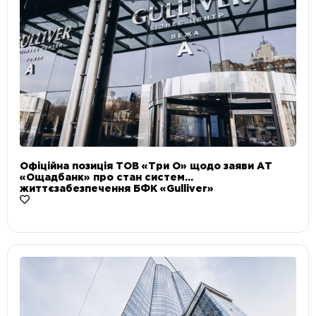
Офіційна позиція ТОВ «Три О» щодо заяви АТ
«Ощадбанк» про стан систем
життєзабезпечення БФК «Gulliver»