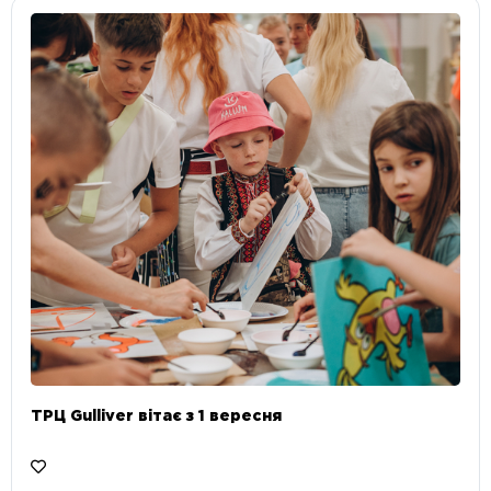
ТРЦ Gulliver вітає з 1 вересня