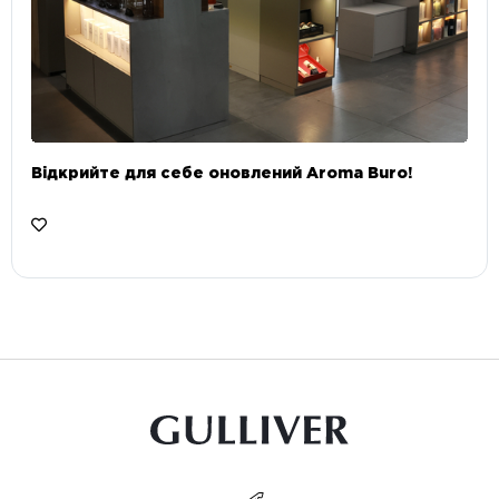
Відкрийте для себе оновлений Aroma Buro! ⠀