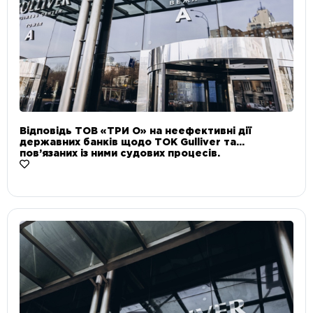
Відповідь ТОВ «ТРИ О» на неефективні дії
державних банків щодо ТОК Gulliver та
пов’язаних із ними судових процесів.