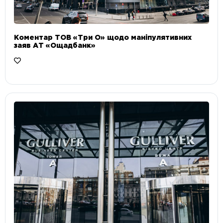
Коментар ТОВ «Три О» щодо маніпулятивних
заяв АТ «Ощадбанк»