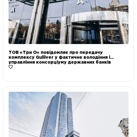
ТОВ «Три О» повідомляє про передачу
комплексу Gulliver у фактичне володіння і
управління консорціуму державних банків