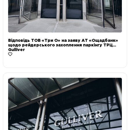
Відповідь ТОВ «Три О» на заяву АТ «Ощадбанк»
щодо рейдерського захоплення паркінгу ТРЦ
Gulliver