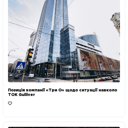
Позиція компанії «Три О» щодо ситуації навколо
ТОК Gulliver