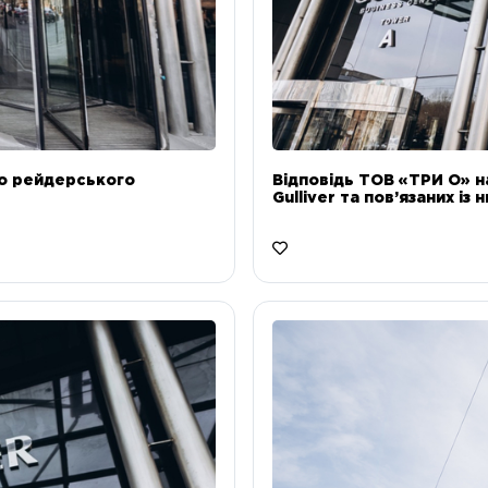
до рейдерського
Відповідь ТОВ «ТРИ О» н
Gulliver та пов’язаних із