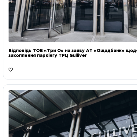
Відповідь ТОВ «Три О» на заяву АТ «Ощадбанк» що
захоплення паркінгу ТРЦ Gulliver