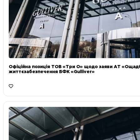
Офіційна позиція ТОВ «Три О» щодо заяви АТ «Ощад
життєзабезпечення БФК «Gulliver»