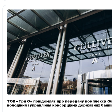
ТОВ «Три О» повідомляє про передачу комплексу Gul
володіння і управління консорціуму державних банкі