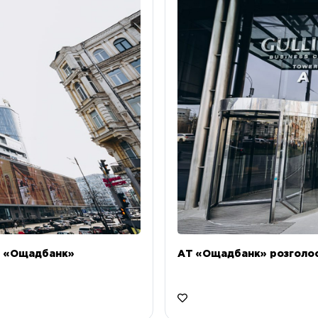
Т «Ощадбанк»
АТ «Ощадбанк» розголоси