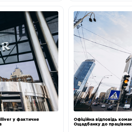
liver у фактичне
Офіційна відповідь коман
в
Ощадбанку до працівникі