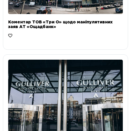
Коментар ТОВ «Три О» щодо маніпулятивних
заяв АТ «Ощадбанк»