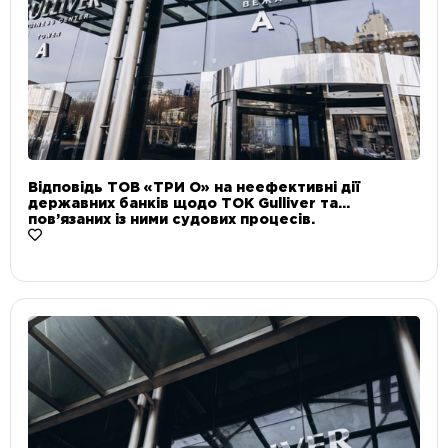
Відповідь ТОВ «ТРИ О» на неефективні дії
державних банків щодо ТОК Gulliver та
пов’язаних із ними судових процесів.