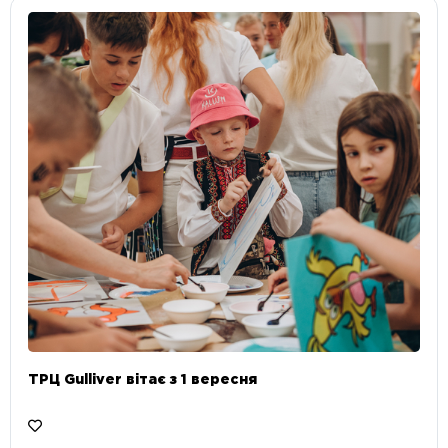
ТРЦ Gulliver вітає з 1 вересня