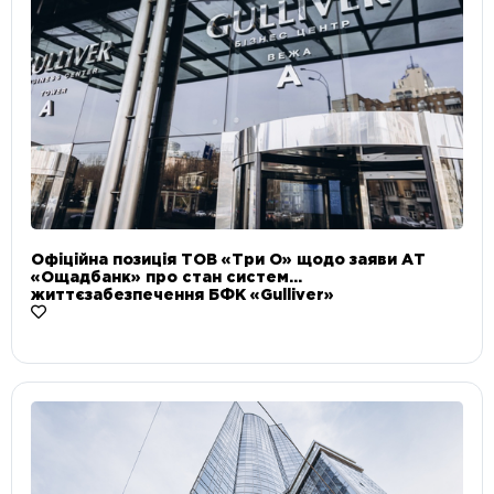
Офіційна позиція ТОВ «Три О» щодо заяви АТ
«Ощадбанк» про стан систем
життєзабезпечення БФК «Gulliver»