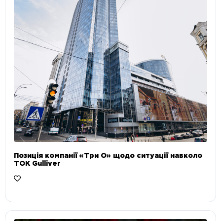
Позиція компанії «Три О» щодо ситуації навколо
ТОК Gulliver