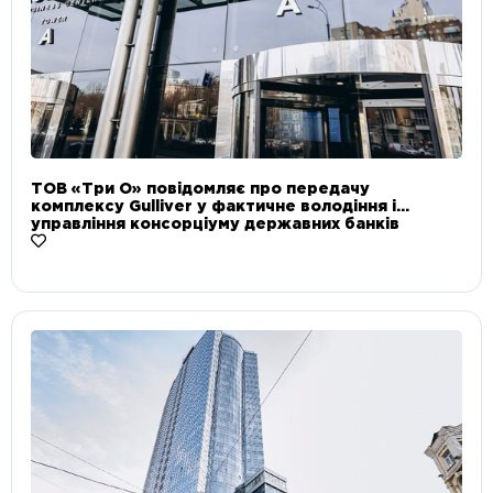
ТОВ «Три О» повідомляє про передачу
комплексу Gulliver у фактичне володіння і
управління консорціуму державних банків