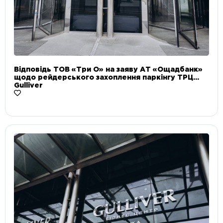
Відповідь ТОВ «Три О» на заяву АТ «Ощадбанк»
щодо рейдерського захоплення паркінгу ТРЦ
Gulliver