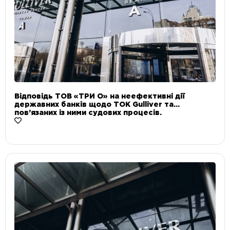
Відповідь ТОВ «ТРИ О» на неефективні дії
державних банків щодо ТОК Gulliver та
пов’язаних із ними судових процесів.