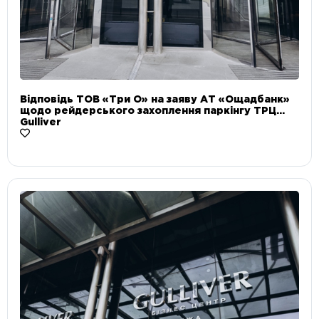
Відповідь ТОВ «Три О» на заяву АТ «Ощадбанк»
щодо рейдерського захоплення паркінгу ТРЦ
Gulliver