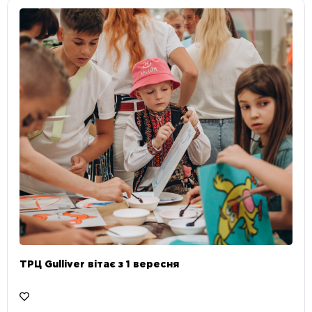
ТРЦ Gulliver вітає з 1 вересня