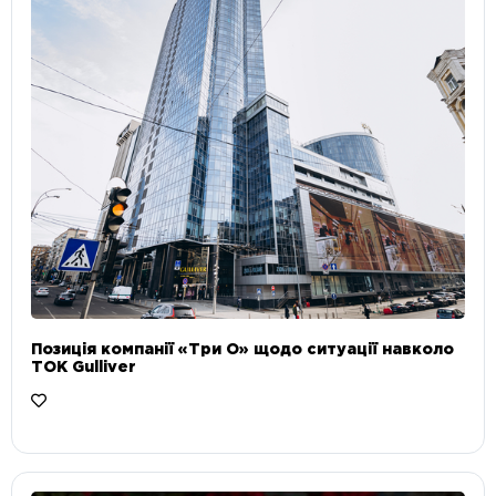
Позиція компанії «Три О» щодо ситуації навколо
ТОК Gulliver