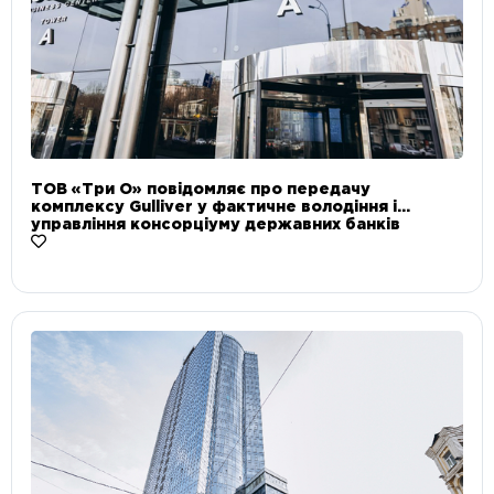
ТОВ «Три О» повідомляє про передачу
комплексу Gulliver у фактичне володіння і
управління консорціуму державних банків