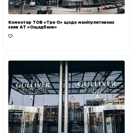
Коментар ТОВ «Три О» щодо маніпулятивних
заяв АТ «Ощадбанк»