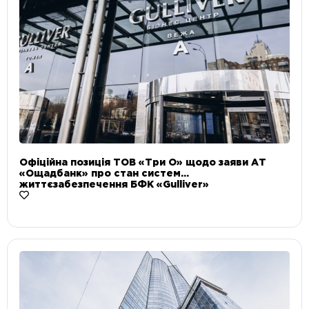
Офіційна позиція ТОВ «Три О» щодо заяви АТ
«Ощадбанк» про стан систем
життєзабезпечення БФК «Gulliver»