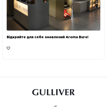
Відкрийте для себе оновлений Aroma Buro! ⠀