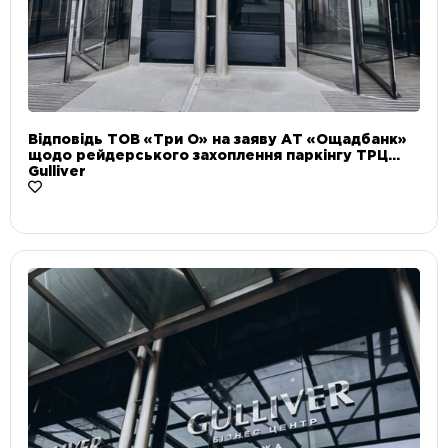
Відповідь ТОВ «Три О» на заяву АТ «Ощадбанк»
щодо рейдерського захоплення паркінгу ТРЦ
Gulliver