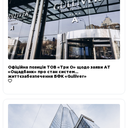
Офіційна позиція ТОВ «Три О» щодо заяви АТ
«Ощадбанк» про стан систем
життєзабезпечення БФК «Gulliver»