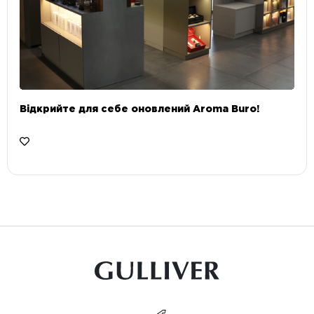
Відкрийте для себе оновлений Aroma Buro! ⠀