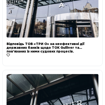
Відповідь ТОВ «ТРИ О» на неефективні дії
державних банків щодо ТОК Gulliver та
пов’язаних із ними судових процесів.