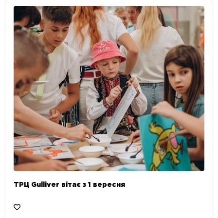
ТРЦ Gulliver вітає з 1 вересня