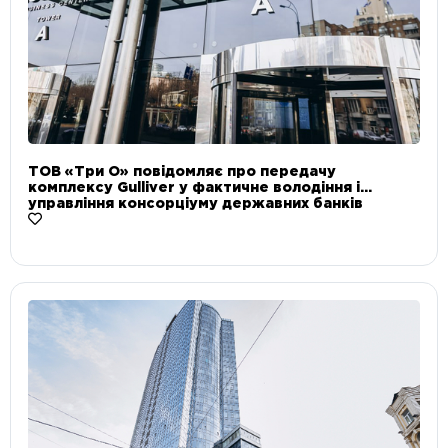
ТОВ «Три О» повідомляє про передачу
комплексу Gulliver у фактичне володіння і
управління консорціуму державних банків