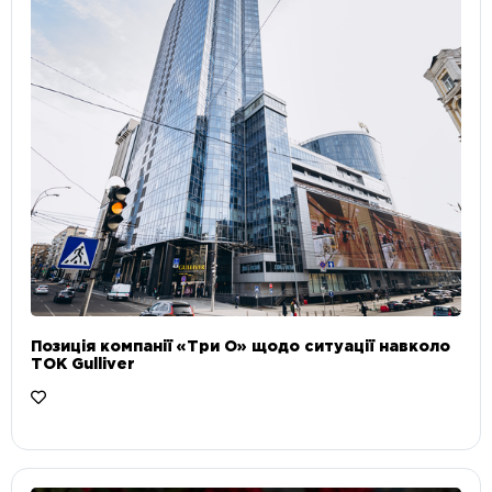
Позиція компанії «Три О» щодо ситуації навколо
ТОК Gulliver