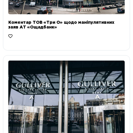
Коментар ТОВ «Три О» щодо маніпулятивних
заяв АТ «Ощадбанк»