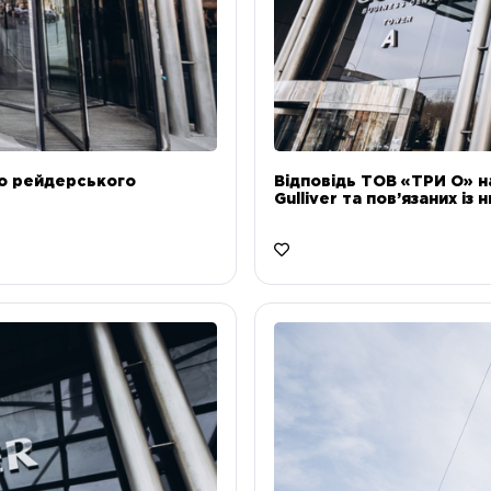
до рейдерського
Відповідь ТОВ «ТРИ О» н
Gulliver та пов’язаних із