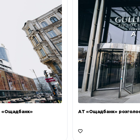
Т «Ощадбанк»
АТ «Ощадбанк» розголоси