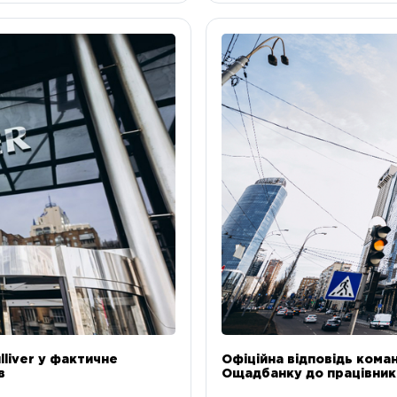
liver у фактичне
Офіційна відповідь коман
в
Ощадбанку до працівникі