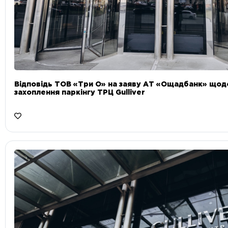
Відповідь ТОВ «Три О» на заяву АТ «Ощадбанк» що
захоплення паркінгу ТРЦ Gulliver