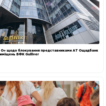
и О» щодо блокування представниками АТ Ощадбанк
иміщень БФК Gulliver