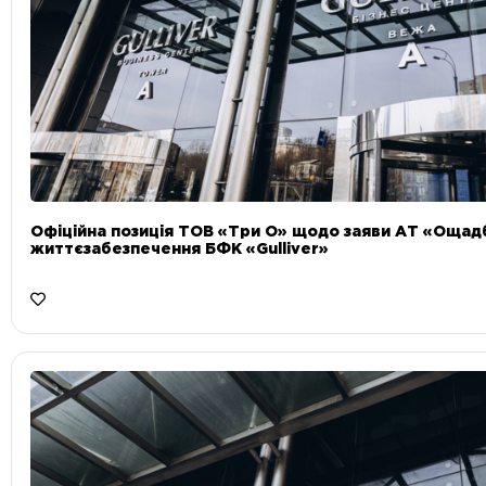
Офіційна позиція ТОВ «Три О» щодо заяви АТ «Ощад
життєзабезпечення БФК «Gulliver»