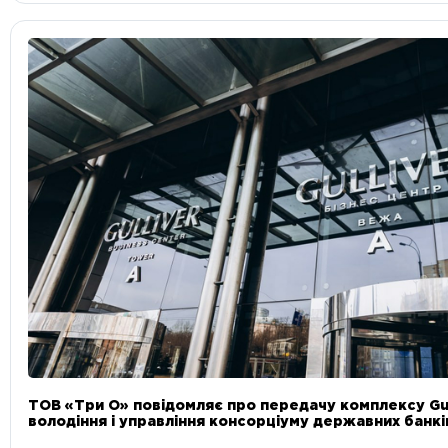
ТОВ «Три О» повідомляє про передачу комплексу Gul
володіння і управління консорціуму державних банкі