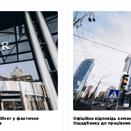
liver у фактичне
Офіційна відповідь коман
в
Ощадбанку до працівникі