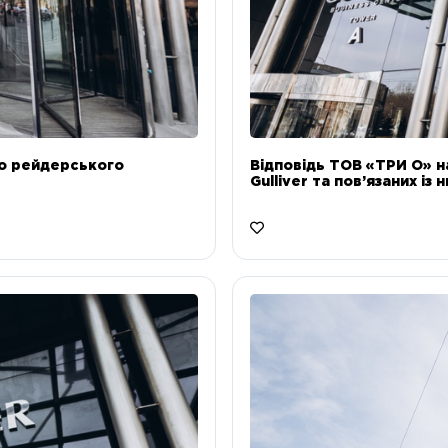
до рейдерського
Відповідь ТОВ «ТРИ О» н
Gulliver та пов’язаних із