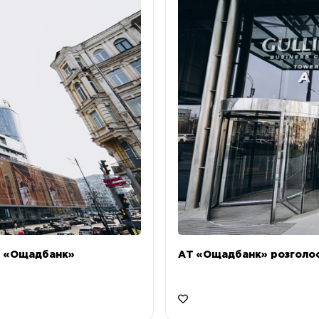
Т «Ощадбанк»
АТ «Ощадбанк» розголоси