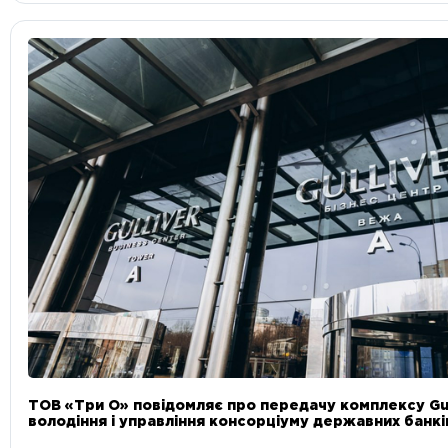
ТОВ «Три О» повідомляє про передачу комплексу Gul
володіння і управління консорціуму державних банкі