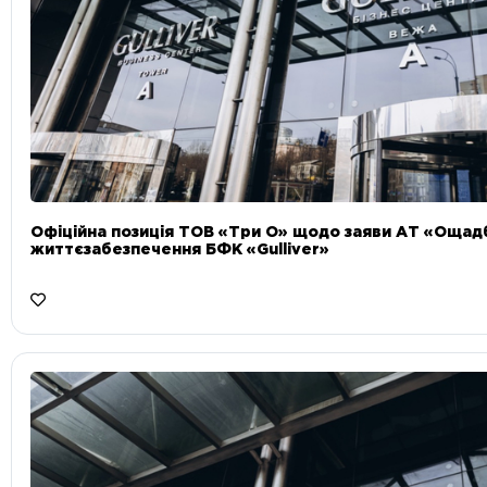
Офіційна позиція ТОВ «Три О» щодо заяви АТ «Ощад
життєзабезпечення БФК «Gulliver»