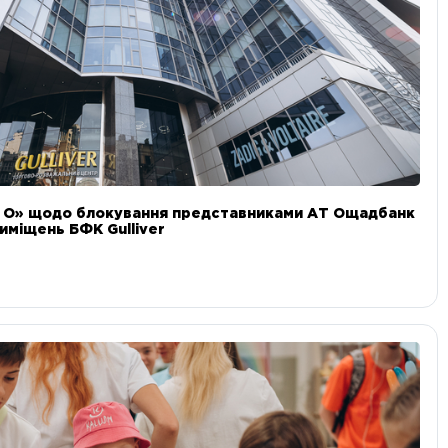
и О» щодо блокування представниками АТ Ощадбанк
иміщень БФК Gulliver