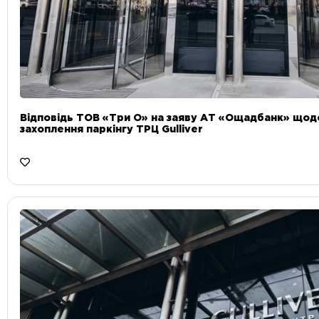
Відповідь ТОВ «Три О» на заяву АТ «Ощадбанк» що
захоплення паркінгу ТРЦ Gulliver