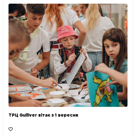
ТРЦ Gulliver вітає з 1 вересня