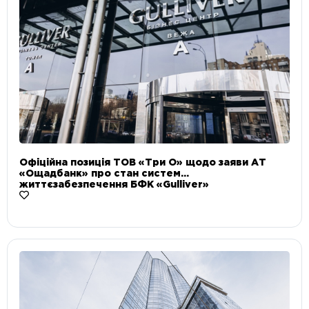
Офіційна позиція ТОВ «Три О» щодо заяви АТ
«Ощадбанк» про стан систем
життєзабезпечення БФК «Gulliver»