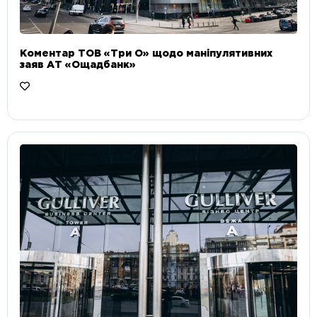
Коментар ТОВ «Три О» щодо маніпулятивних
заяв АТ «Ощадбанк»