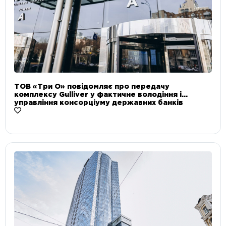
ТОВ «Три О» повідомляє про передачу
комплексу Gulliver у фактичне володіння і
управління консорціуму державних банків