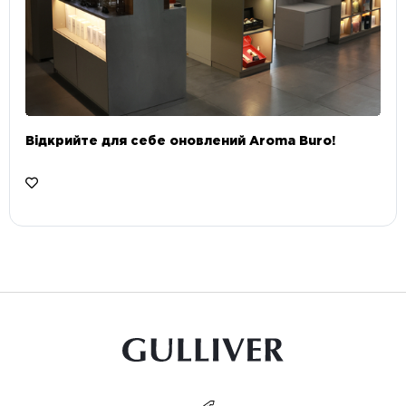
Відкрийте для себе оновлений Aroma Buro! ⠀