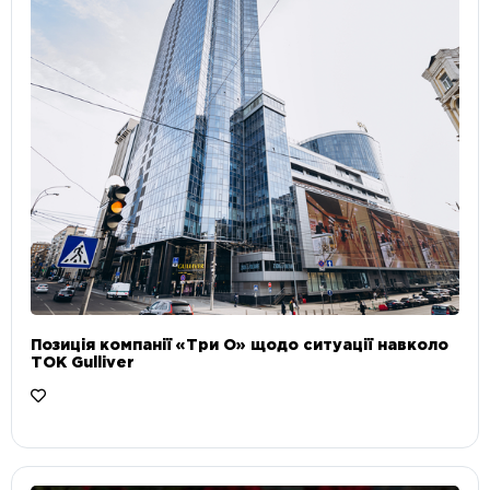
Позиція компанії «Три О» щодо ситуації навколо
ТОК Gulliver