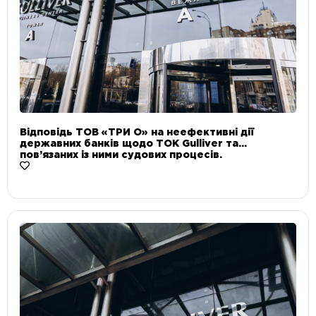
Відповідь ТОВ «ТРИ О» на неефективні дії
державних банків щодо ТОК Gulliver та
пов’язаних із ними судових процесів.