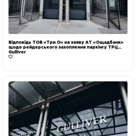
Відповідь ТОВ «Три О» на заяву АТ «Ощадбанк»
щодо рейдерського захоплення паркінгу ТРЦ
Gulliver