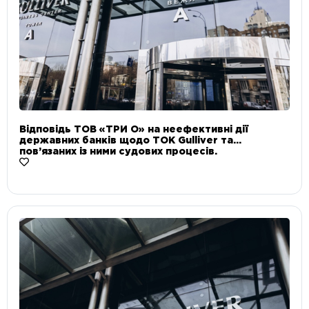
Відповідь ТОВ «ТРИ О» на неефективні дії
державних банків щодо ТОК Gulliver та
пов’язаних із ними судових процесів.