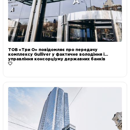
ТОВ «Три О» повідомляє про передачу
комплексу Gulliver у фактичне володіння і
управління консорціуму державних банків