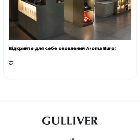
Відкрийте для себе оновлений Aroma Buro! ⠀