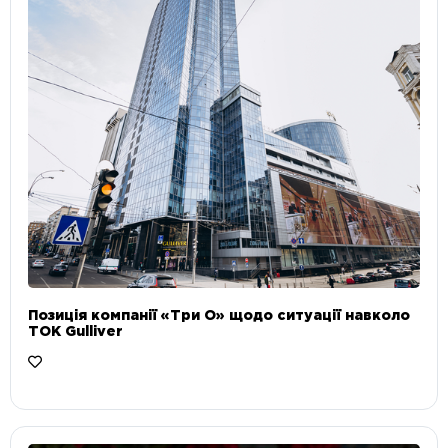
Позиція компанії «Три О» щодо ситуації навколо
ТОК Gulliver