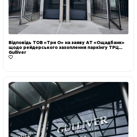
Відповідь ТОВ «Три О» на заяву АТ «Ощадбанк»
щодо рейдерського захоплення паркінгу ТРЦ
Gulliver