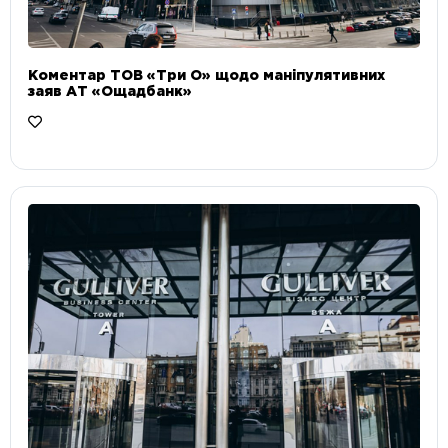
Коментар ТОВ «Три О» щодо маніпулятивних
заяв АТ «Ощадбанк»