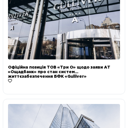
Офіційна позиція ТОВ «Три О» щодо заяви АТ
«Ощадбанк» про стан систем
життєзабезпечення БФК «Gulliver»