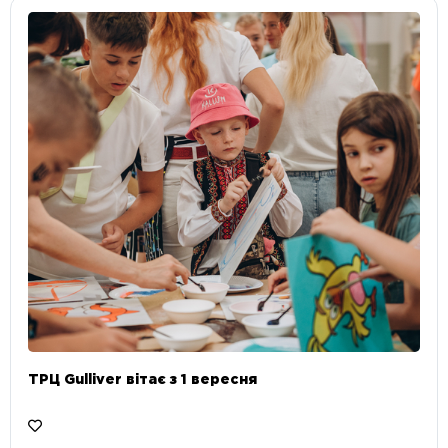
ТРЦ Gulliver вітає з 1 вересня