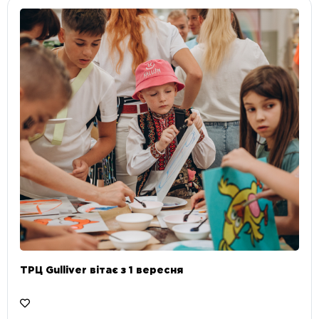
ТРЦ Gulliver вітає з 1 вересня