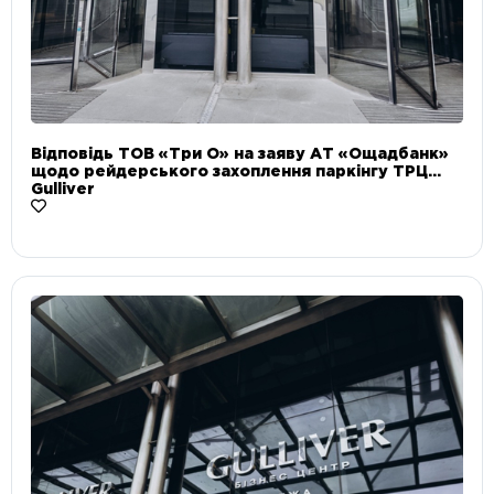
Відповідь ТОВ «Три О» на заяву АТ «Ощадбанк»
щодо рейдерського захоплення паркінгу ТРЦ
Gulliver