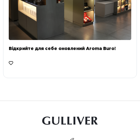
Відкрийте для себе оновлений Aroma Buro! ⠀