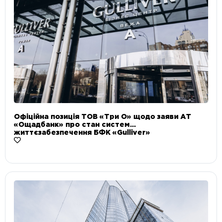
Офіційна позиція ТОВ «Три О» щодо заяви АТ
«Ощадбанк» про стан систем
життєзабезпечення БФК «Gulliver»