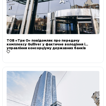
ТОВ «Три О» повідомляє про передачу
комплексу Gulliver у фактичне володіння і
управління консорціуму державних банків