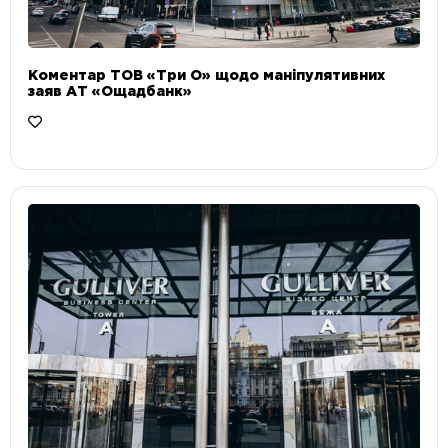
Коментар ТОВ «Три О» щодо маніпулятивних
заяв АТ «Ощадбанк»