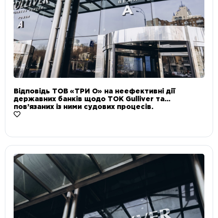
Відповідь ТОВ «ТРИ О» на неефективні дії
державних банків щодо ТОК Gulliver та
пов’язаних із ними судових процесів.