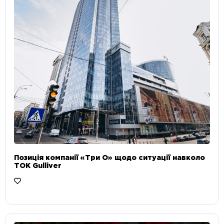
Позиція компанії «Три О» щодо ситуації навколо
ТОК Gulliver