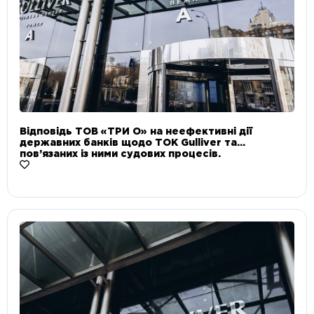
Відповідь ТОВ «ТРИ О» на неефективні дії
державних банків щодо ТОК Gulliver та
пов’язаних із ними судових процесів.