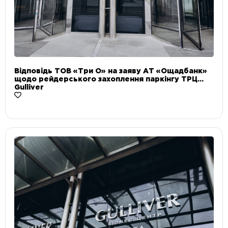
Відповідь ТОВ «Три О» на заяву АТ «Ощадбанк»
щодо рейдерського захоплення паркінгу ТРЦ
Gulliver