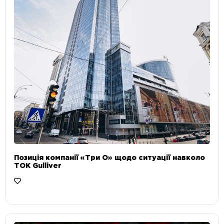
Позиція компанії «Три О» щодо ситуації навколо
ТОК Gulliver