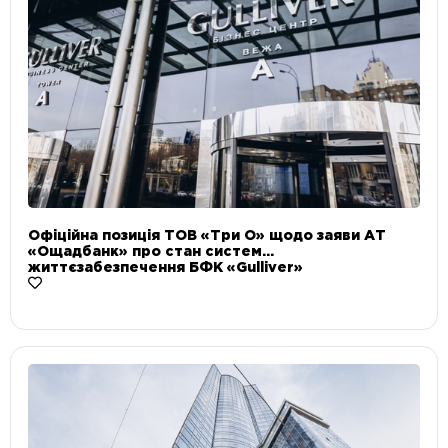
Офіційна позиція ТОВ «Три О» щодо заяви АТ
«Ощадбанк» про стан систем
життєзабезпечення БФК «Gulliver»