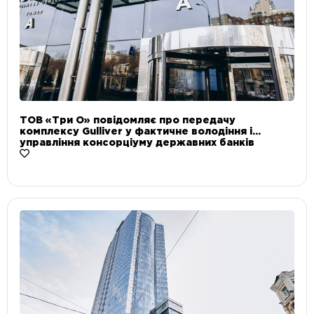
ТОВ «Три О» повідомляє про передачу
комплексу Gulliver у фактичне володіння і
управління консорціуму державних банків