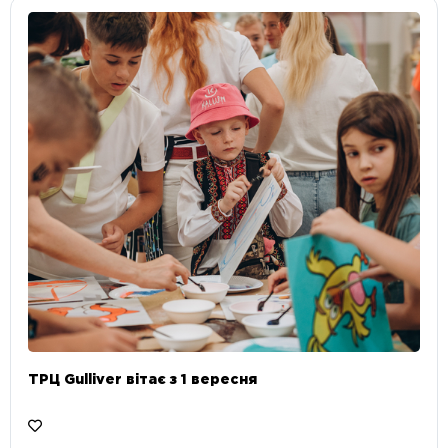
ТРЦ Gulliver вітає з 1 вересня