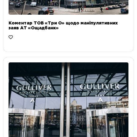
Коментар ТОВ «Три О» щодо маніпулятивних
заяв АТ «Ощадбанк»