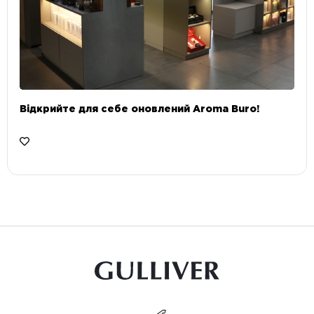
Відкрийте для себе оновлений Aroma Buro! ⠀