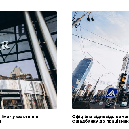
liver у фактичне
Офіційна відповідь коман
в
Ощадбанку до працівникі