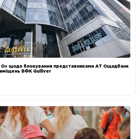
и О» щодо блокування представниками АТ Ощадбанк
иміщень БФК Gulliver