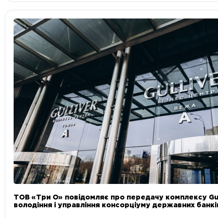
ТОВ «Три О» повідомляє про передачу комплексу Gul
володіння і управління консорціуму державних банкі