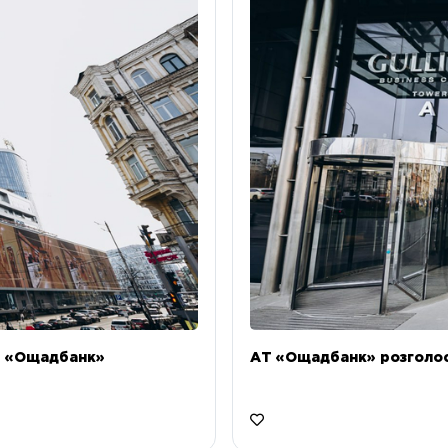
Т «Ощадбанк»
АТ «Ощадбанк» розголоси