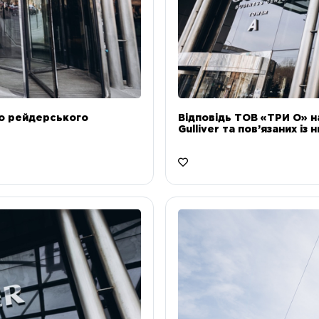
до рейдерського
Відповідь ТОВ «ТРИ О» н
Gulliver та пов’язаних із