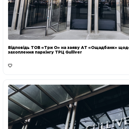
Відповідь ТОВ «Три О» на заяву АТ «Ощадбанк» що
захоплення паркінгу ТРЦ Gulliver