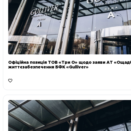
Офіційна позиція ТОВ «Три О» щодо заяви АТ «Ощад
життєзабезпечення БФК «Gulliver»