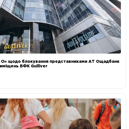
и О» щодо блокування представниками АТ Ощадбанк
иміщень БФК Gulliver