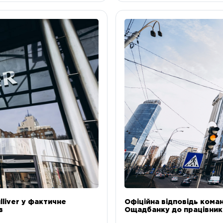
liver у фактичне
Офіційна відповідь коман
в
Ощадбанку до працівникі