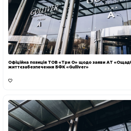
Офіційна позиція ТОВ «Три О» щодо заяви АТ «Ощад
життєзабезпечення БФК «Gulliver»