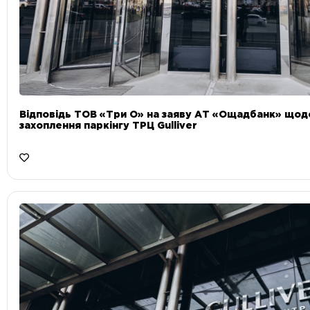
Відповідь ТОВ «Три О» на заяву АТ «Ощадбанк» що
захоплення паркінгу ТРЦ Gulliver