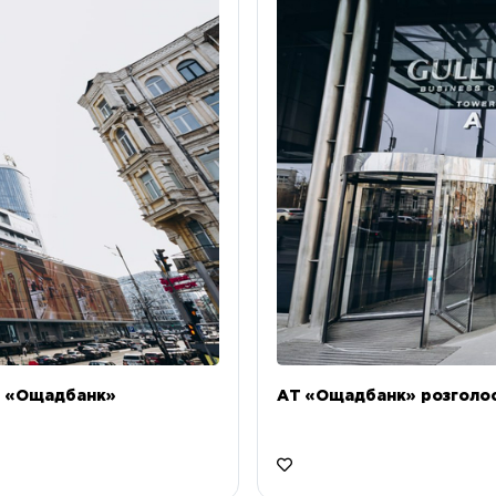
Т «Ощадбанк»
АТ «Ощадбанк» розголоси