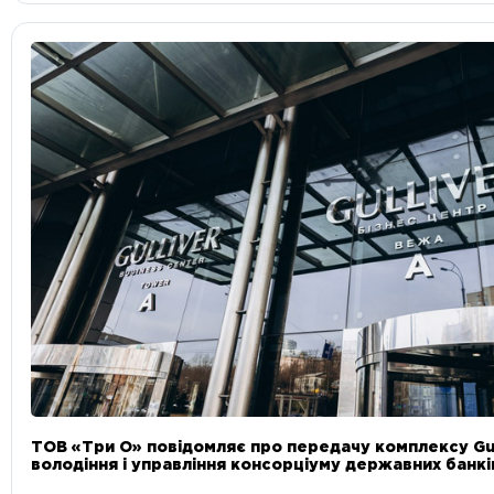
ТОВ «Три О» повідомляє про передачу комплексу Gul
володіння і управління консорціуму державних банкі