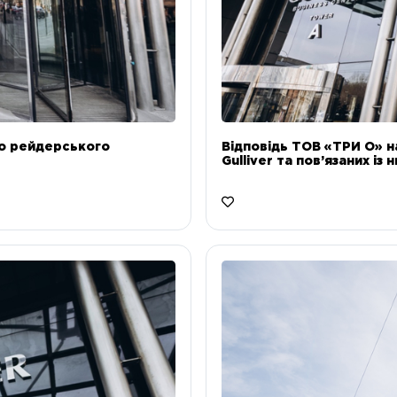
до рейдерського
Відповідь ТОВ «ТРИ О» н
Gulliver та пов’язаних із