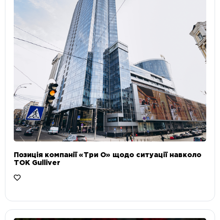
Позиція компанії «Три О» щодо ситуації навколо
ТОК Gulliver