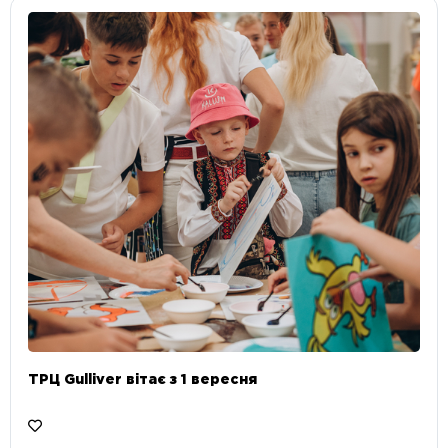
ТРЦ Gulliver вітає з 1 вересня