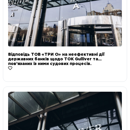
Відповідь ТОВ «ТРИ О» на неефективні дії
державних банків щодо ТОК Gulliver та
пов’язаних із ними судових процесів.