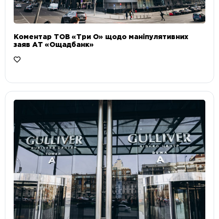
Коментар ТОВ «Три О» щодо маніпулятивних
заяв АТ «Ощадбанк»