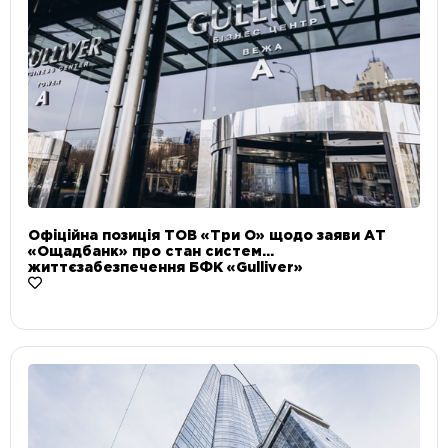
Офіційна позиція ТОВ «Три О» щодо заяви АТ
«Ощадбанк» про стан систем
життєзабезпечення БФК «Gulliver»