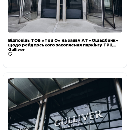
Відповідь ТОВ «Три О» на заяву АТ «Ощадбанк»
щодо рейдерського захоплення паркінгу ТРЦ
Gulliver