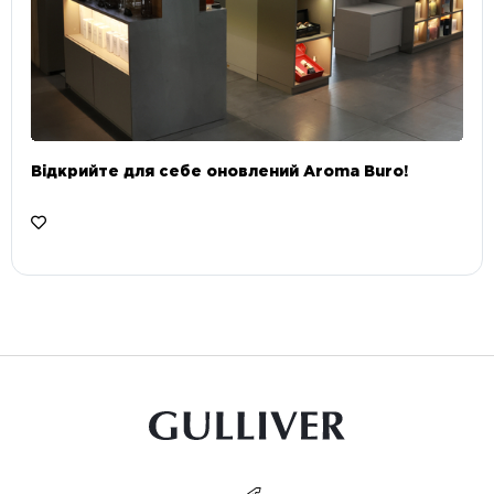
Відкрийте для себе оновлений Aroma Buro! ⠀