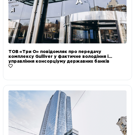
ТОВ «Три О» повідомляє про передачу
комплексу Gulliver у фактичне володіння і
управління консорціуму державних банків