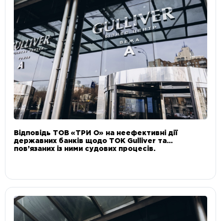
Відповідь ТОВ «ТРИ О» на неефективні дії
державних банків щодо ТОК Gulliver та
пов’язаних із ними судових процесів.