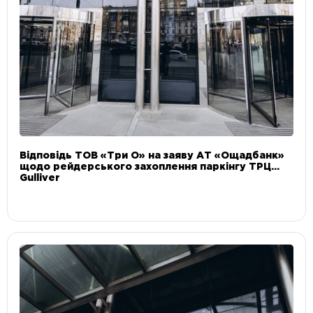
Відповідь ТОВ «Три О» на заяву АТ «Ощадбанк»
щодо рейдерського захоплення паркінгу ТРЦ
Gulliver