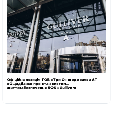
Офіційна позиція ТОВ «Три О» щодо заяви АТ
«Ощадбанк» про стан систем
життєзабезпечення БФК «Gulliver»