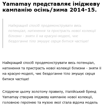
Yamamay представляє іміджеву
кампанію осінь/зима 2014-15.
Найкращий спосіб продемонструвати весь
потенціал, натхнення та пристрасть нової колекції
білизни - зняти її на красуні-моделі, чиє
бездоганне тіло змушує серця битися частіше!
Найкращий спосіб продемонструвати весь потенціал,
натхнення та пристрасть нової колекції білизни - зняти її
на красуні-моделі, чиє бездоганне тіло змушує серця
битися частіше!
Слідуючи цьому золотому правилу, італійський бренд
Yamamay створив іміджеву кампанію нової колекції,
головною героїнею та музою якої стала відома модель