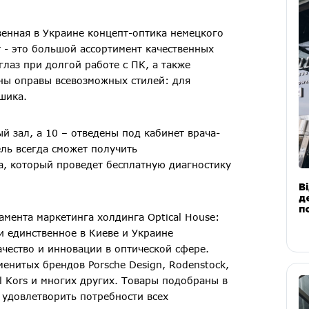
твенная в Украине концепт-оптика немецкого
r - это большой ассортимент качественных
глаз при долгой работе с ПК, а также
ны оправы всевозможных стилей: для
шика.
й зал, а 10 – отведены под кабинет врача-
ль всегда сможет получить
, который проведет бесплатную диагностику
В
д
п
мента маркетинга холдинга Optical House:
и единственное в Киеве и Украине
чество и инновации в оптической сфере.
енитых брендов Porsche Design, Rodenstock,
hael Kors и многих других. Товары подобраны в
удовлетворить потребности всех