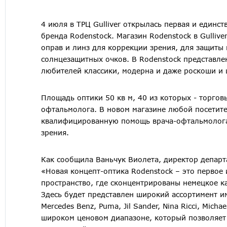
4 июля в ТРЦ Gulliver открылась первая и единс
бренда Rodenstock. Магазин Rodenstock в Gullive
оправ и линз для коррекции зрения, для защиты 
солнцезащитных очков. В Rodenstock представле
любителей классики, модерна и даже роскоши и 
Площадь оптики 50 кв м, 40 из которых - торговы
офтальмолога. В новом магазине любой посетите
квалифицированную помощь врача-офтальмолога
зрения.
Как сообщила Ваньчук Виолета, директор департа
«Новая концепт-оптика Rodenstock – это первое 
пространство, где сконцентрированы немецкое ка
Здесь будет представлен широкий ассортимент им
Mercedes Benz, Puma, Jil Sander, Nina Ricci, Mic
широком ценовом диапазоне, который позволяет 