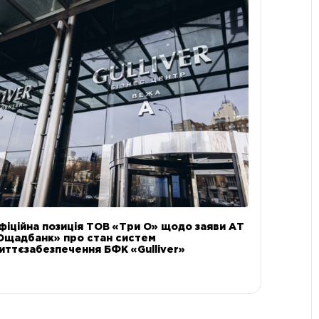
фіційна позиція ТОВ «Три О» щодо заяви АТ
Ощадбанк» про стан систем
иттєзабезпечення БФК «Gulliver»