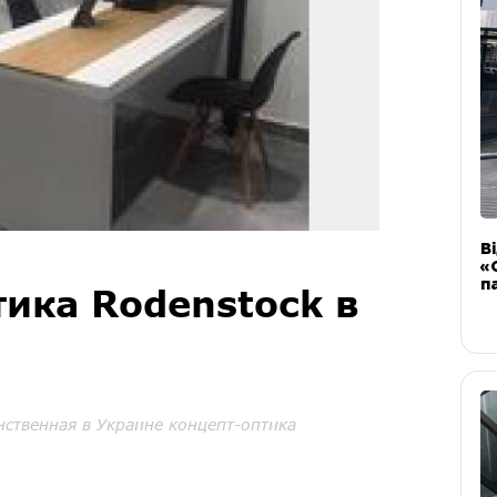
В
«
п
ика Rodenstock в
инственная в Украине концепт-оптика