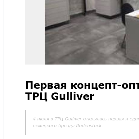
Первая концепт-опт
ТРЦ Gulliver
4 июля в ТРЦ Gulliver открылась первая и ед
немецкого бренда Rodenstock.