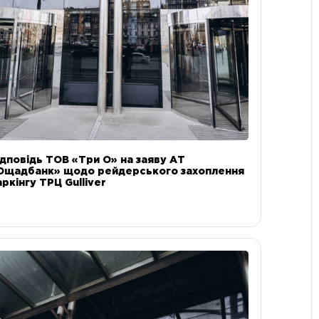
ідповідь ТОВ «Три О» на заяву АТ
Ощадбанк» щодо рейдерського захоплення
аркінгу ТРЦ Gulliver