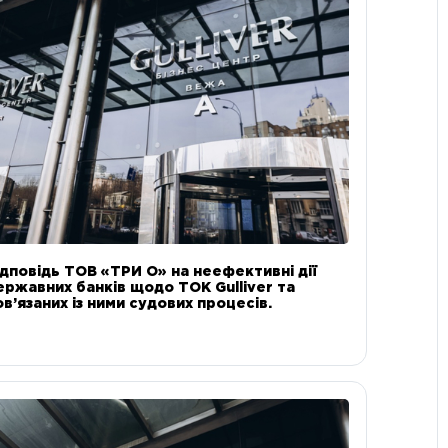
ідповідь ТОВ «ТРИ О» на неефективні дії
ержавних банків щодо ТОК Gulliver та
ов’язаних із ними судових процесів.