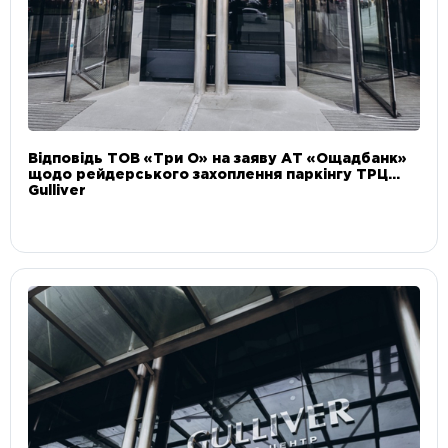
Відповідь ТОВ «Три О» на заяву АТ «Ощадбанк»
щодо рейдерського захоплення паркінгу ТРЦ
Gulliver