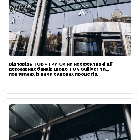
Відповідь ТОВ «ТРИ О» на неефективні дії
державних банків щодо ТОК Gulliver та
пов’язаних із ними судових процесів.