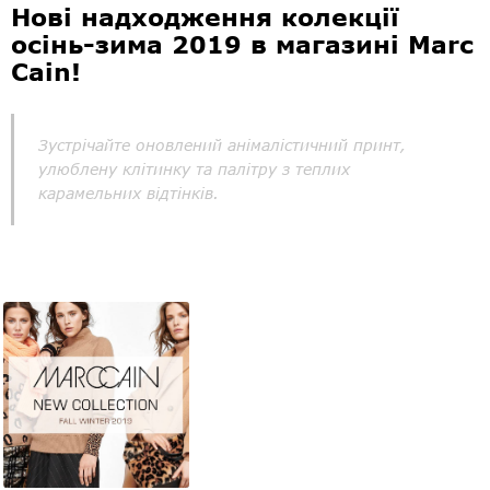
Нові надходження колекції
осінь-зима 2019 в магазині Marc
Cain!
Зустрічайте оновлений анімалістичний принт,
улюблену клітинку та палітру з теплих
карамельних відтінків.