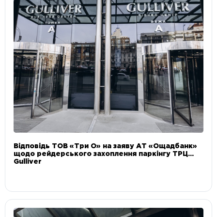
Відповідь ТОВ «Три О» на заяву АТ «Ощадбанк»
щодо рейдерського захоплення паркінгу ТРЦ
Gulliver