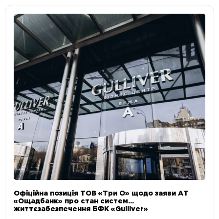
Офіційна позиція ТОВ «Три О» щодо заяви АТ
«Ощадбанк» про стан систем
життєзабезпечення БФК «Gulliver»