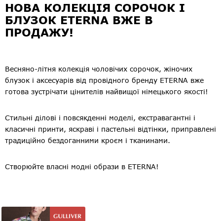
НОВА КОЛЕКЦІЯ СОРОЧОК І
БЛУЗОК ETERNA ВЖЕ В
ПРОДАЖУ!
Весняно-літня колекція чоловічих сорочок, жіночих
блузок і аксесуарів від провідного бренду ETERNA вже
готова зустрічати цінителів найвищої німецького якості!
Стильні ділові і повсякденні моделі, екстравагантні і
класичні принти, яскраві і пастельні відтінки, приправлені
традиційно бездоганними кроєм і тканинами.
Створюйте власні модні образи в ETERNA!