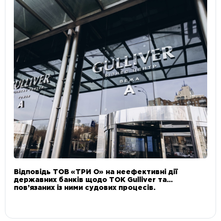
Відповідь ТОВ «ТРИ О» на неефективні дії
державних банків щодо ТОК Gulliver та
пов’язаних із ними судових процесів.