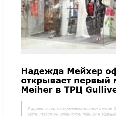
Надежда Мейхер о
открывает первый 
Meiher в ТРЦ Gulliv
8 апреля в торгово-развлекательном центре G
бутик известной украинской певицы и ведуще