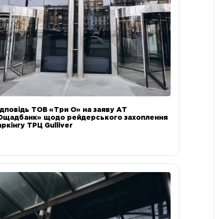
ідповідь ТОВ «Три О» на заяву АТ
Ощадбанк» щодо рейдерського захоплення
аркінгу ТРЦ Gulliver