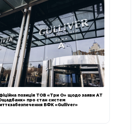
фіційна позиція ТОВ «Три О» щодо заяви АТ
Ощадбанк» про стан систем
иттєзабезпечення БФК «Gulliver»