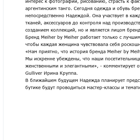
интерес к фотографии, рисованию, страсть к фа
аргентинским танго. Сегодня одежда и обувь брен
непосредственно Надеждой. Она участвует в кажд
тканей, аксессуаров до контроля над производст
созданием коллекций, но и является лицом бренд
Бренд Meiher by Meiher работает только с лучши
чтобы каждая женщина чувствовала себя роскошн
«Нам приятно, что история бренда Meiher by Meihe
Мы искренне убеждены, что наши посетительниц
женственными и элегантными», - комментирует о
Gulliver Ирина Круппа.
В ближайшем будущем Надежда планирует предст
бутике будут проводиться мастер-классы и темати