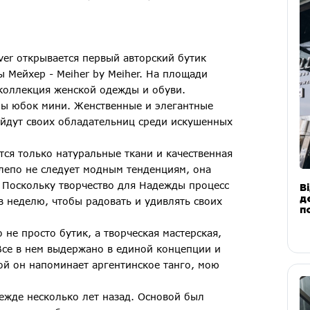
iver открывается первый авторский бутик
 Мейхер - Meiher by Meiher. На площади
 коллекция женской одежды и обуви.
ины юбок мини. Женственные и элегантные
айдут своих обладательниц среди искушенных
тся только натуральные ткани и качественная
лепо не следует модным тенденциям, она
я. Поскольку творчество для Надежды процесс
В
д
в неделю, чтобы радовать и удивлять своих
п
не просто бутик, а творческая мастерская,
Все в нем выдержано в единой концепции и
й он напоминает аргентинское танго, мою
ежде несколько лет назад. Основой был