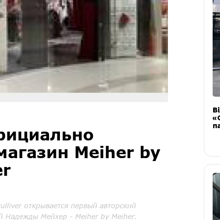
В
«
п
фициально
магазин Meiher by
er
ulliver открывается первый авторский
й Надежды Мейхер - Meiher by Meiher.