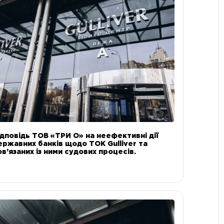
ідповідь ТОВ «ТРИ О» на неефективні дії
ержавних банків щодо ТОК Gulliver та
ов’язаних із ними судових процесів.