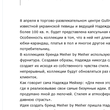
8 апреля в торгово-развлекательном центре Gull
известной украинской певицы и ведущей Надежды
более 100 кв. м. будет представлена капсульная
Особенность коллекции в том, что в ней нет дл
юбки-карандаш, платья в пол и многое другое н
потребительниц.
В коллекциях бренда Meiher by Meiher использую
фурнитура. Создавая образы, Надежда никогда с
создает их исходя из собственного чувства стил
непрерывный, коллекции будут обновляться раз 
клиенток.
Как говорит сама Надежда Мейхер: «Для меня это 
где я реализовываю свои самые безумные идеи. 
продумано мной до мелочей. Стилем и атмосферо
давнюю страсть».
Идея создать бренд Meiher by Meiher пришла Над