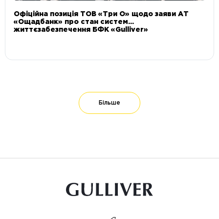
Офіційна позиція ТОВ «Три О» щодо заяви АТ
«Ощадбанк» про стан систем
життєзабезпечення БФК «Gulliver»
Більше