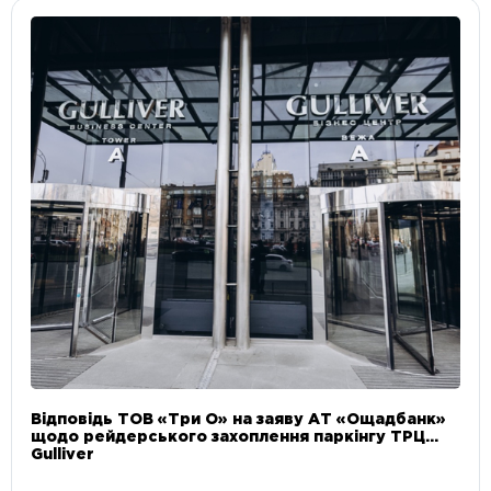
Відповідь ТОВ «Три О» на заяву АТ «Ощадбанк»
щодо рейдерського захоплення паркінгу ТРЦ
Gulliver