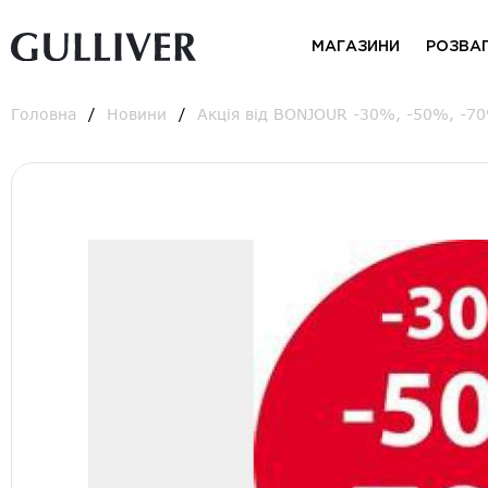
МАГАЗИНИ
РОЗВА
Головна
Новини
Акція від BONJOUR -30%, -50%, -70