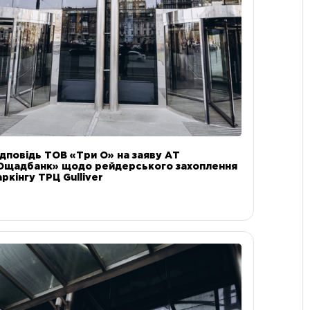
ідповідь ТОВ «Три О» на заяву АТ
Ощадбанк» щодо рейдерського захоплення
аркінгу ТРЦ Gulliver