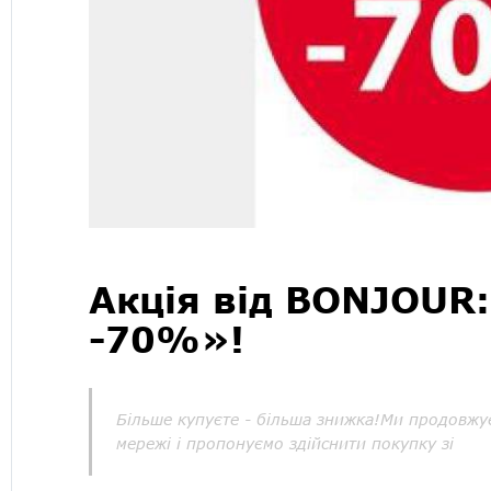
Акція від BONJOUR
-70%»!
Більше купуєте - більша знижка!Ми продовжує
мережі і пропонуємо здійснити покупку зі