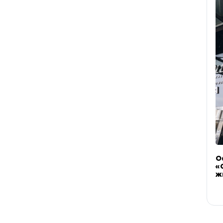
О
«
ж