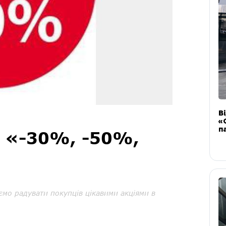
В
«
п
: «-30%, -50%,
мо радувати покупців цікавими акціями в