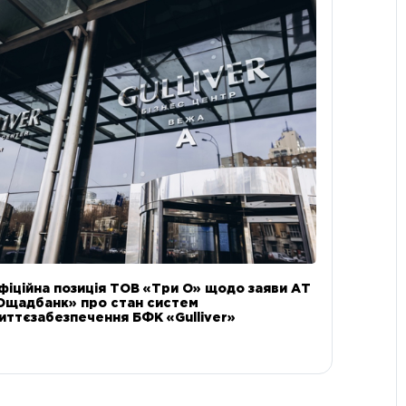
фіційна позиція ТОВ «Три О» щодо заяви АТ
Ощадбанк» про стан систем
иттєзабезпечення БФК «Gulliver»