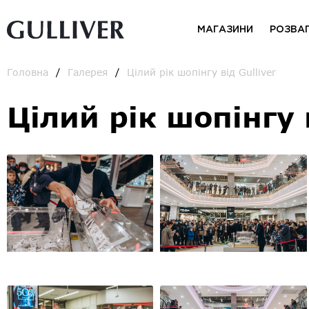
МАГАЗИНИ
РОЗВА
Головна
Галерея
Цілий рік шопінгу від Gulliver
Цілий рік шопінгу в