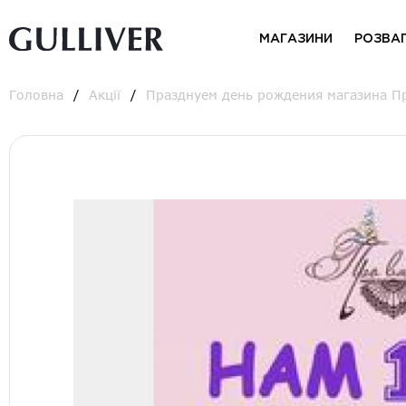
МАГАЗИНИ
РОЗВА
Головна
Акції
Празднуем день рождения магазина П