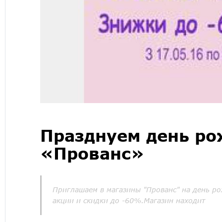
Празднуем день ро
«Прованс»
Приглашаем в магазины "Прованс" на день рож
акции и скидки до -60%.Магазин находит