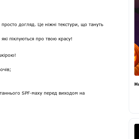
просто догляд. Це ніжні текстури, що тануть
 які піклуються про твою красу!
шкірою!
очів;
H
останнього SPF-маху перед виходом на