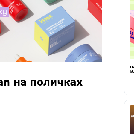
О
IS
an на поличках