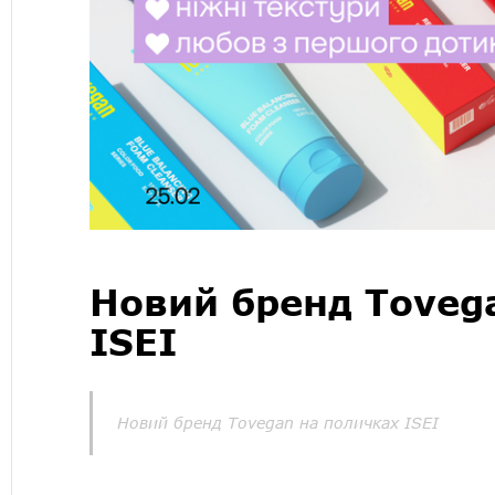
Новий бренд Toveg
ISEI
Новий бренд Tovegan на поличках ISEI