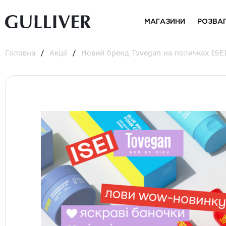
МАГАЗИНИ
РОЗВА
Головна
Акції
Новий бренд Tovegan на поличках ISE