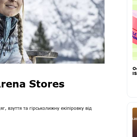
О
IS
Arena Stores
г, взуття та гірськолижну екіпіровку від