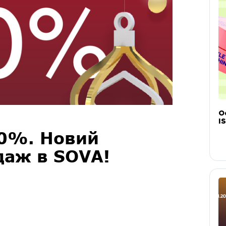
О
IS
50%. Новий
даж в SOVA!