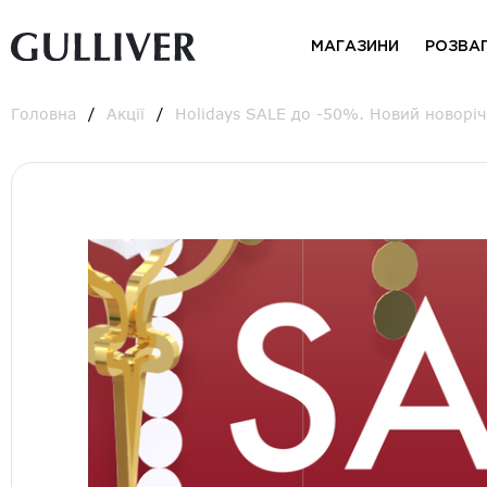
МАГАЗИНИ
РОЗВА
Головна
Акції
Holidays SALE до -50%. Новий новорі