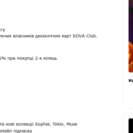
огу
уючих власників дисконтних карт SOVA Club.
35% при покупці 2-х кілець
H
а нові колекції Sophie, Tokio, Muse
емейл підписку