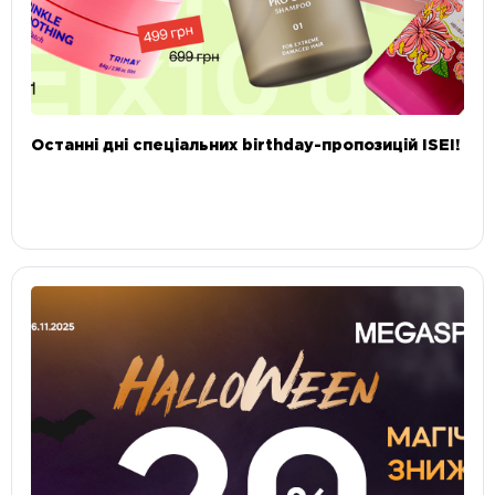
Останні дні спеціальних birthday-пропозицій ISEI!