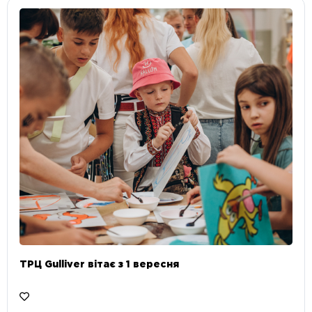
ТРЦ Gulliver вітає з 1 вересня