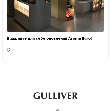
Відкрийте для себе оновлений Aroma Buro! ⠀