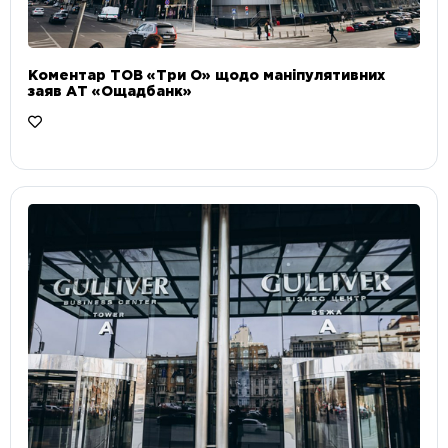
Коментар ТОВ «Три О» щодо маніпулятивних
заяв АТ «Ощадбанк»