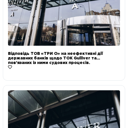
Відповідь ТОВ «ТРИ О» на неефективні дії
державних банків щодо ТОК Gulliver та
пов’язаних із ними судових процесів.