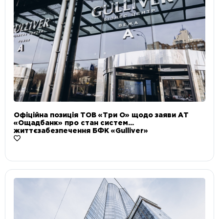
Офіційна позиція ТОВ «Три О» щодо заяви АТ
«Ощадбанк» про стан систем
життєзабезпечення БФК «Gulliver»