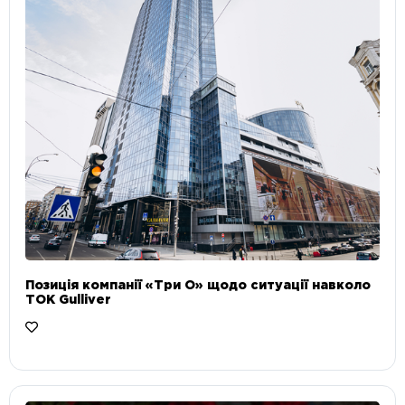
Позиція компанії «Три О» щодо ситуації навколо
ТОК Gulliver