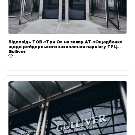
Відповідь ТОВ «Три О» на заяву АТ «Ощадбанк»
щодо рейдерського захоплення паркінгу ТРЦ
Gulliver