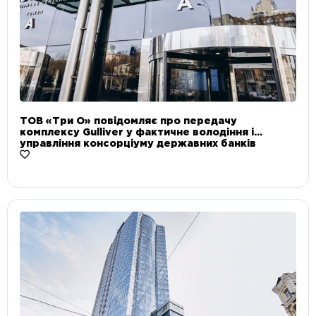
ТОВ «Три О» повідомляє про передачу
комплексу Gulliver у фактичне володіння і
управління консорціуму державних банків