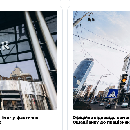
liver у фактичне
Офіційна відповідь коман
в
Ощадбанку до працівникі