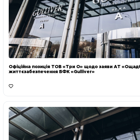
Офіційна позиція ТОВ «Три О» щодо заяви АТ «Ощад
життєзабезпечення БФК «Gulliver»