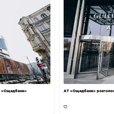
Т «Ощадбанк»
АТ «Ощадбанк» розголоси