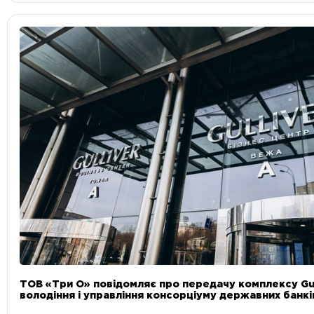
ТОВ «Три О» повідомляє про передачу комплексу Gul
володіння і управління консорціуму державних банкі