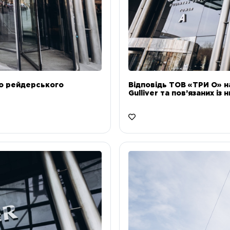
до рейдерського
Відповідь ТОВ «ТРИ О» н
Gulliver та пов’язаних із