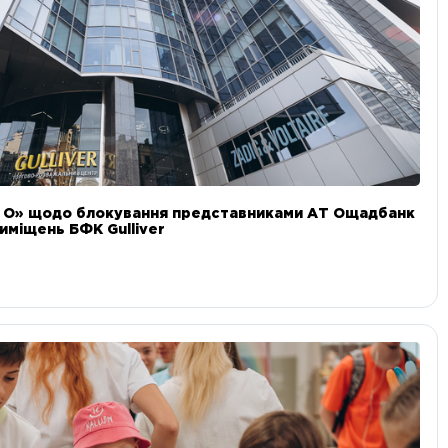
и О» щодо блокування представниками АТ Ощадбанк
иміщень БФК Gulliver