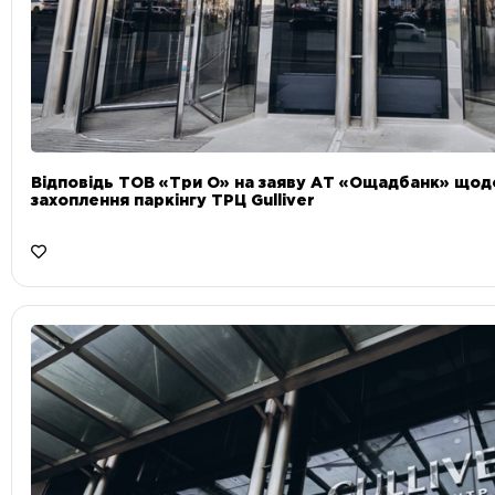
Відповідь ТОВ «Три О» на заяву АТ «Ощадбанк» що
захоплення паркінгу ТРЦ Gulliver