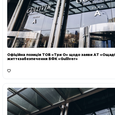
Офіційна позиція ТОВ «Три О» щодо заяви АТ «Ощад
життєзабезпечення БФК «Gulliver»