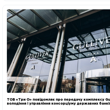
ТОВ «Три О» повідомляє про передачу комплексу Gul
володіння і управління консорціуму державних банкі