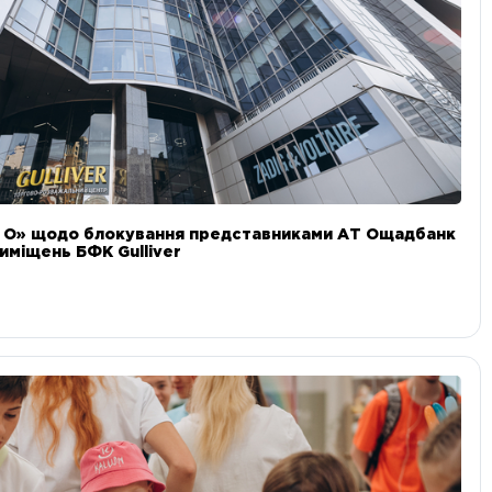
и О» щодо блокування представниками АТ Ощадбанк
иміщень БФК Gulliver