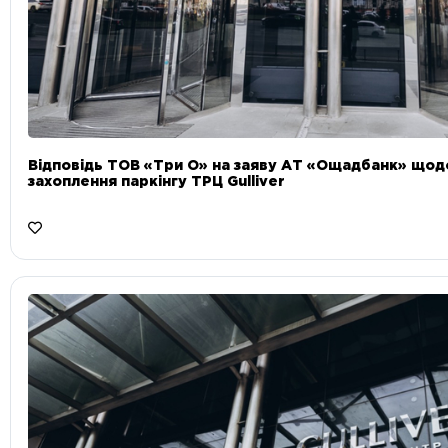
Відповідь ТОВ «Три О» на заяву АТ «Ощадбанк» що
захоплення паркінгу ТРЦ Gulliver