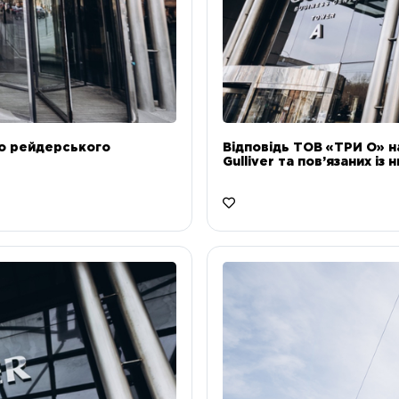
до рейдерського
Відповідь ТОВ «ТРИ О» н
Gulliver та пов’язаних із