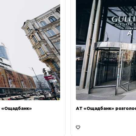
Т «Ощадбанк»
АТ «Ощадбанк» розголоси