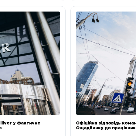
liver у фактичне
Офіційна відповідь коман
в
Ощадбанку до працівникі