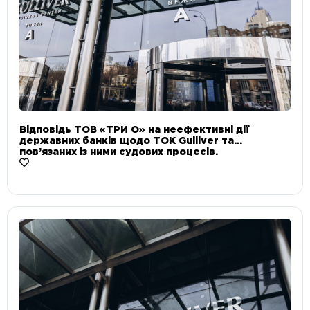
Відповідь ТОВ «ТРИ О» на неефективні дії
державних банків щодо ТОК Gulliver та
пов’язаних із ними судових процесів.