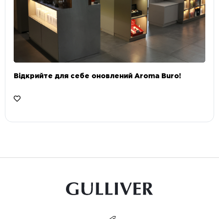
Відкрийте для себе оновлений Aroma Buro! ⠀