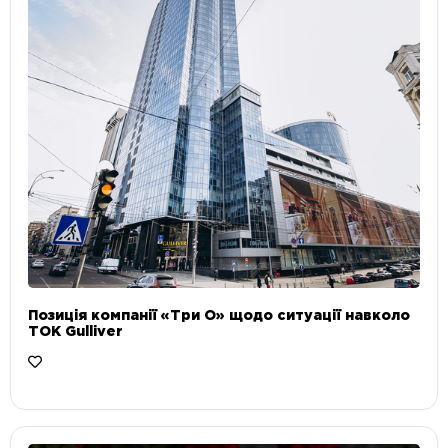
Позиція компанії «Три О» щодо ситуації навколо
ТОК Gulliver