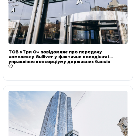
ТОВ «Три О» повідомляє про передачу
комплексу Gulliver у фактичне володіння і
управління консорціуму державних банків