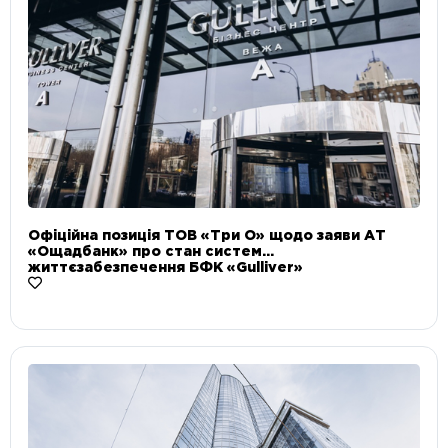
Офіційна позиція ТОВ «Три О» щодо заяви АТ
«Ощадбанк» про стан систем
життєзабезпечення БФК «Gulliver»