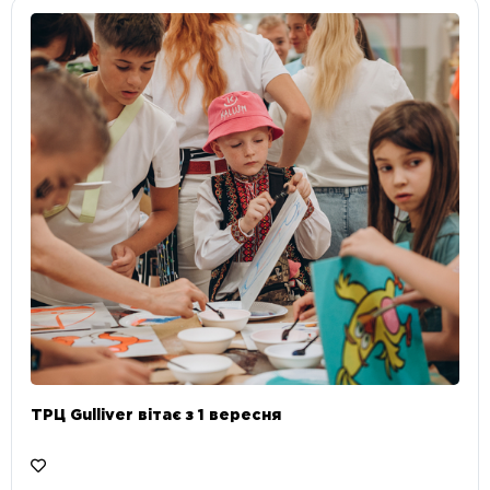
ТРЦ Gulliver вітає з 1 вересня