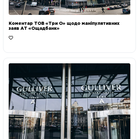
Коментар ТОВ «Три О» щодо маніпулятивних
заяв АТ «Ощадбанк»