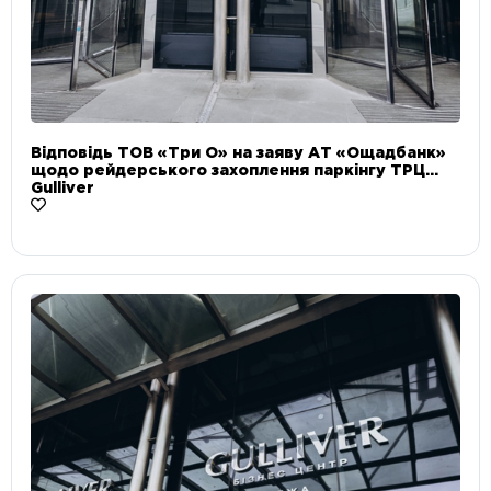
Відповідь ТОВ «Три О» на заяву АТ «Ощадбанк»
щодо рейдерського захоплення паркінгу ТРЦ
Gulliver