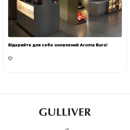
Відкрийте для себе оновлений Aroma Buro! ⠀