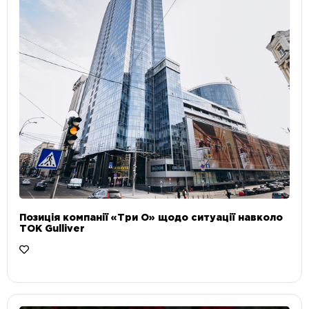
Позиція компанії «Три О» щодо ситуації навколо
ТОК Gulliver