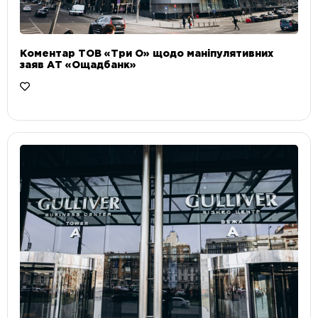
Коментар ТОВ «Три О» щодо маніпулятивних
заяв АТ «Ощадбанк»