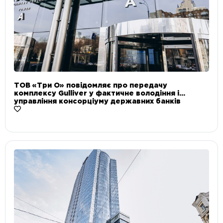
ТОВ «Три О» повідомляє про передачу
комплексу Gulliver у фактичне володіння і
управління консорціуму державних банків