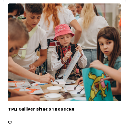
ТРЦ Gulliver вітає з 1 вересня