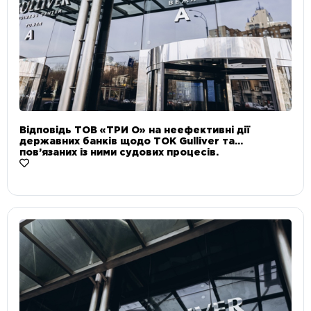
Відповідь ТОВ «ТРИ О» на неефективні дії
державних банків щодо ТОК Gulliver та
пов’язаних із ними судових процесів.