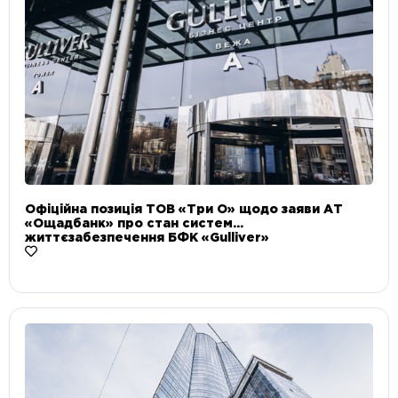
Офіційна позиція ТОВ «Три О» щодо заяви АТ
«Ощадбанк» про стан систем
життєзабезпечення БФК «Gulliver»