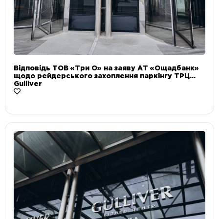
Відповідь ТОВ «Три О» на заяву АТ «Ощадбанк»
щодо рейдерського захоплення паркінгу ТРЦ
Gulliver