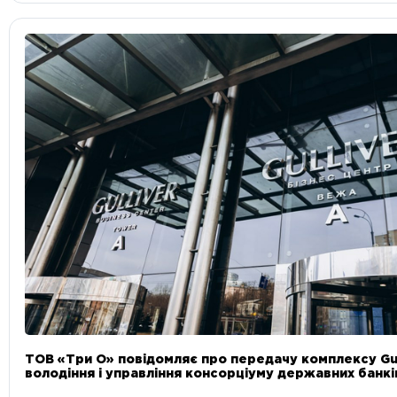
ТОВ «Три О» повідомляє про передачу комплексу Gul
володіння і управління консорціуму державних банкі