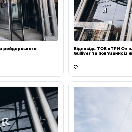
до рейдерського
Відповідь ТОВ «ТРИ О» н
Gulliver та пов’язаних із