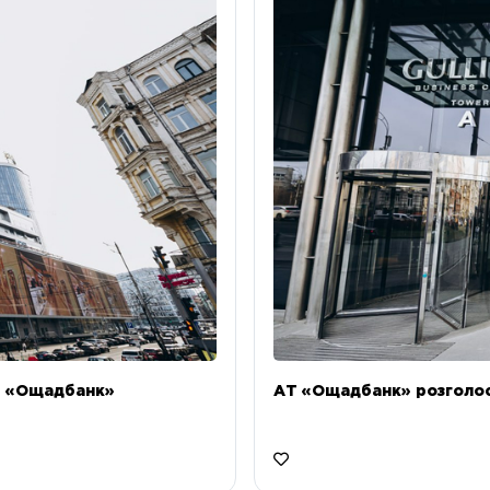
Т «Ощадбанк»
АТ «Ощадбанк» розголоси