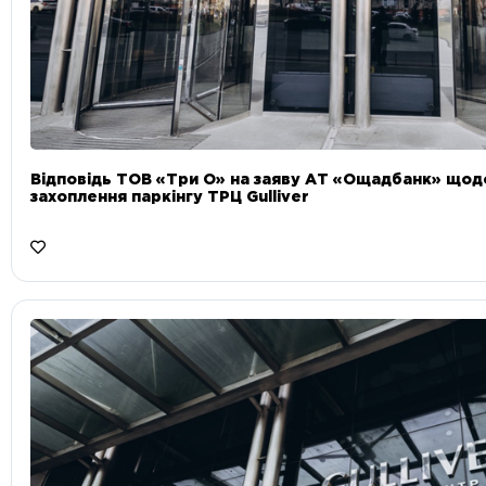
Відповідь ТОВ «Три О» на заяву АТ «Ощадбанк» що
захоплення паркінгу ТРЦ Gulliver