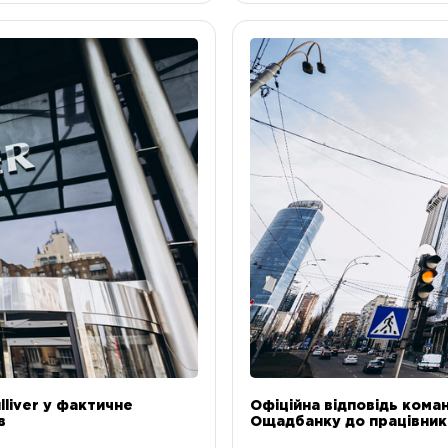
liver у фактичне
Офіційна відповідь коман
в
Ощадбанку до працівникі