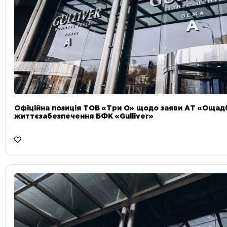
Офіційна позиція ТОВ «Три О» щодо заяви АТ «Ощад
життєзабезпечення БФК «Gulliver»