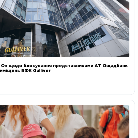
и О» щодо блокування представниками АТ Ощадбанк
иміщень БФК Gulliver