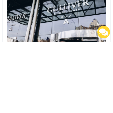
Відповідь ТОВ «ТРИ О» на неефективні дії
державних банків щодо ТОК Gulliver та
пов’язаних із ними судових процесів.