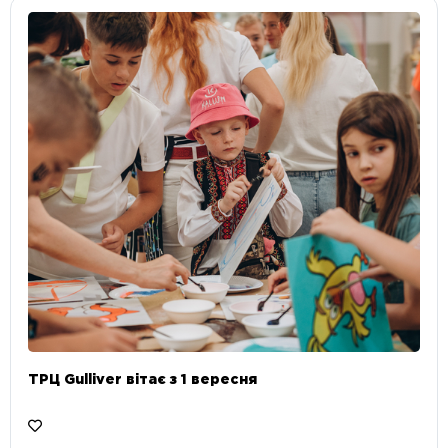
ТРЦ Gulliver вітає з 1 вересня