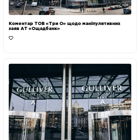
Коментар ТОВ «Три О» щодо маніпулятивних
заяв АТ «Ощадбанк»