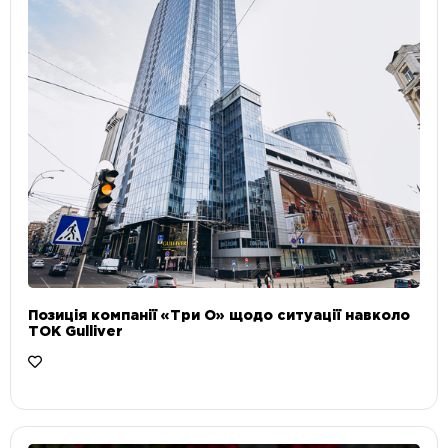
Позиція компанії «Три О» щодо ситуації навколо
ТОК Gulliver