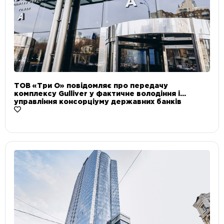
ТОВ «Три О» повідомляє про передачу
комплексу Gulliver у фактичне володіння і
управління консорціуму державних банків