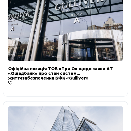
Офіційна позиція ТОВ «Три О» щодо заяви АТ
«Ощадбанк» про стан систем
життєзабезпечення БФК «Gulliver»