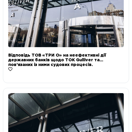
Відповідь ТОВ «ТРИ О» на неефективні дії
державних банків щодо ТОК Gulliver та
пов’язаних із ними судових процесів.