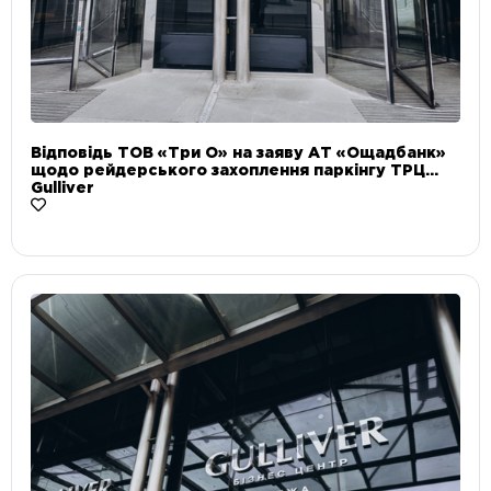
Відповідь ТОВ «Три О» на заяву АТ «Ощадбанк»
щодо рейдерського захоплення паркінгу ТРЦ
Gulliver