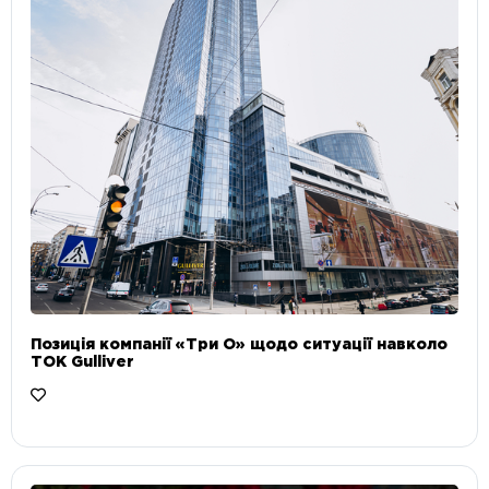
Позиція компанії «Три О» щодо ситуації навколо
ТОК Gulliver