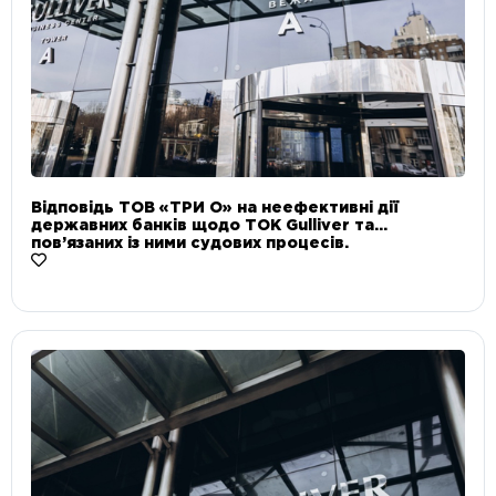
Відповідь ТОВ «ТРИ О» на неефективні дії
державних банків щодо ТОК Gulliver та
пов’язаних із ними судових процесів.