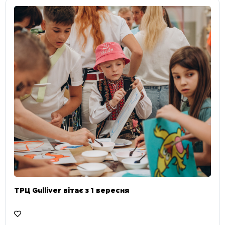
ТРЦ Gulliver вітає з 1 вересня