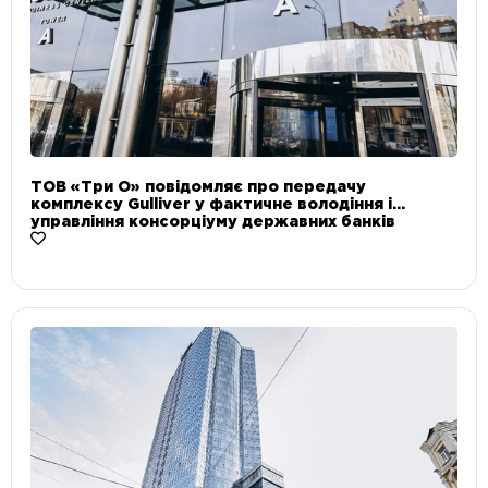
ТОВ «Три О» повідомляє про передачу
комплексу Gulliver у фактичне володіння і
управління консорціуму державних банків