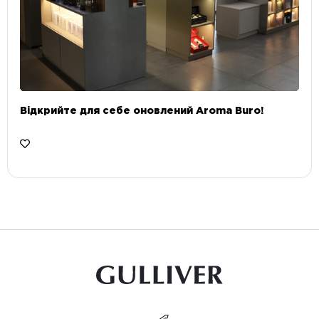
Відкрийте для себе оновлений Aroma Buro! ⠀