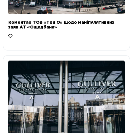
Коментар ТОВ «Три О» щодо маніпулятивних
заяв АТ «Ощадбанк»