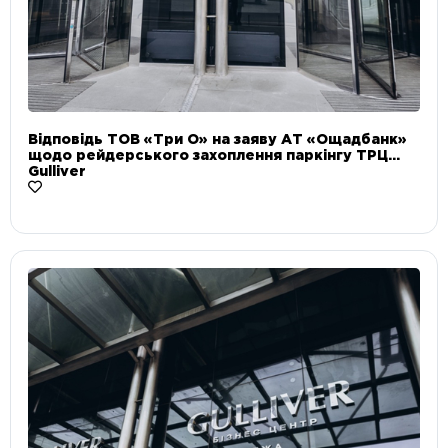
Відповідь ТОВ «Три О» на заяву АТ «Ощадбанк»
щодо рейдерського захоплення паркінгу ТРЦ
Gulliver