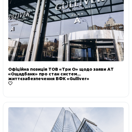
Офіційна позиція ТОВ «Три О» щодо заяви АТ
«Ощадбанк» про стан систем
життєзабезпечення БФК «Gulliver»