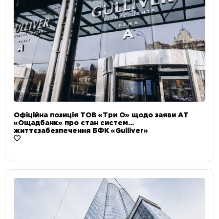
Офіційна позиція ТОВ «Три О» щодо заяви АТ
«Ощадбанк» про стан систем
життєзабезпечення БФК «Gulliver»