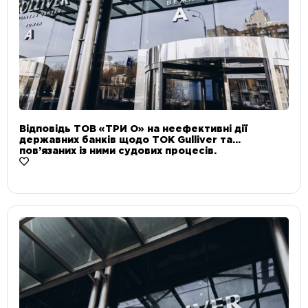
Відповідь ТОВ «ТРИ О» на неефективні дії
державних банків щодо ТОК Gulliver та
пов’язаних із ними судових процесів.