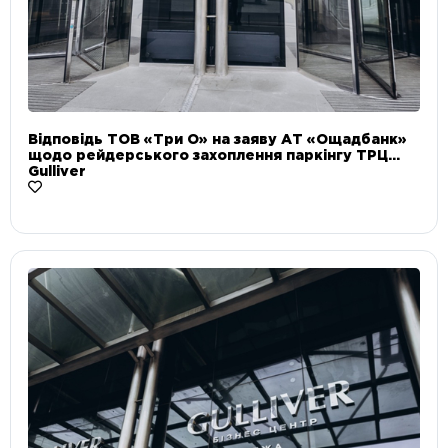
Відповідь ТОВ «Три О» на заяву АТ «Ощадбанк»
щодо рейдерського захоплення паркінгу ТРЦ
Gulliver