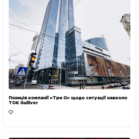
Позиція компанії «Три О» щодо ситуації навколо
ТОК Gulliver