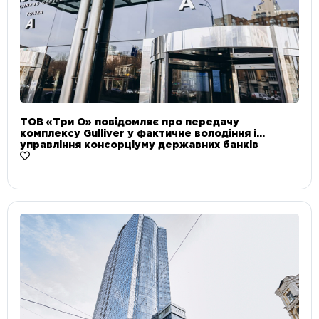
ТОВ «Три О» повідомляє про передачу
комплексу Gulliver у фактичне володіння і
управління консорціуму державних банків