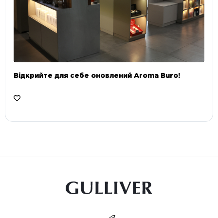
Відкрийте для себе оновлений Aroma Buro! ⠀