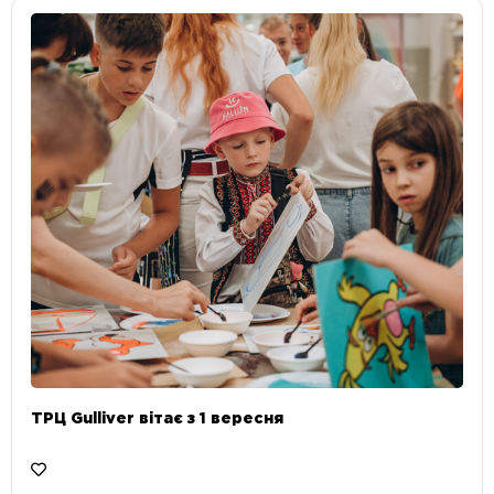
ТРЦ Gulliver вітає з 1 вересня