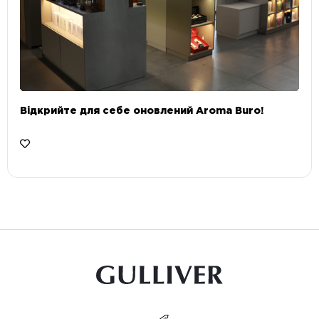
Відкрийте для себе оновлений Aroma Buro! ⠀