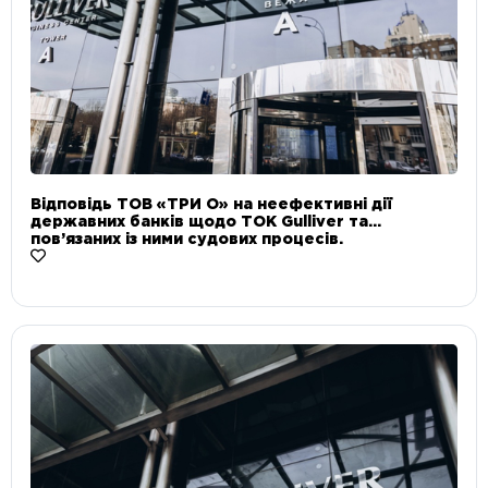
Відповідь ТОВ «ТРИ О» на неефективні дії
державних банків щодо ТОК Gulliver та
пов’язаних із ними судових процесів.