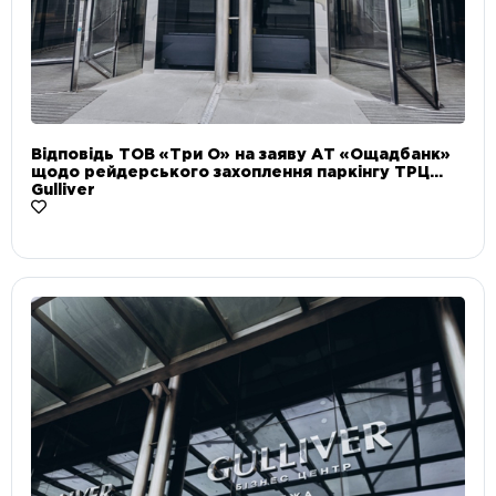
Відповідь ТОВ «Три О» на заяву АТ «Ощадбанк»
щодо рейдерського захоплення паркінгу ТРЦ
Gulliver