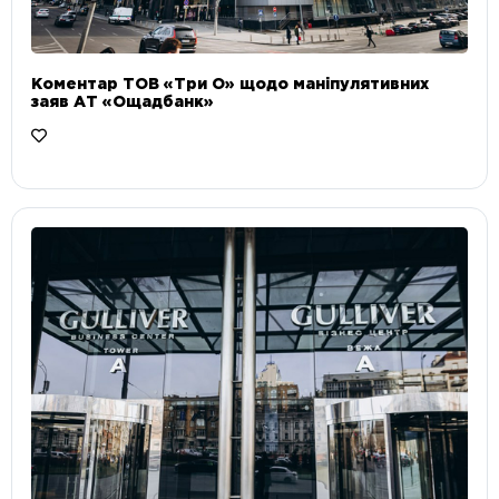
Коментар ТОВ «Три О» щодо маніпулятивних
заяв АТ «Ощадбанк»