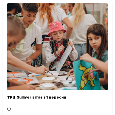
ТРЦ Gulliver вітає з 1 вересня