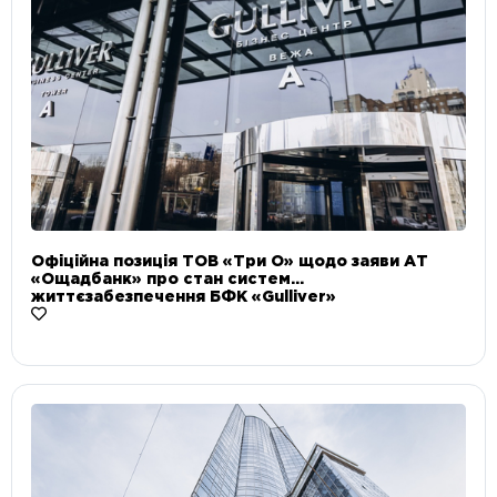
Офіційна позиція ТОВ «Три О» щодо заяви АТ
«Ощадбанк» про стан систем
життєзабезпечення БФК «Gulliver»