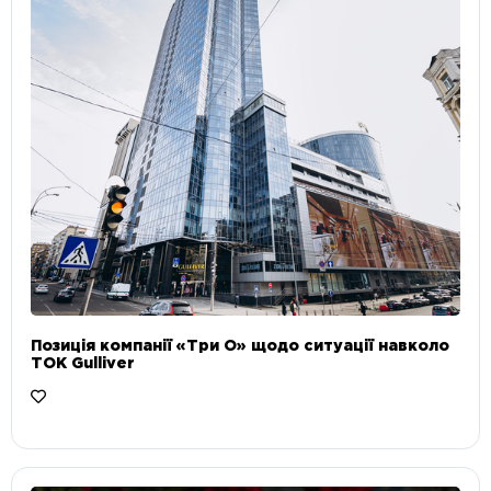
Позиція компанії «Три О» щодо ситуації навколо
ТОК Gulliver