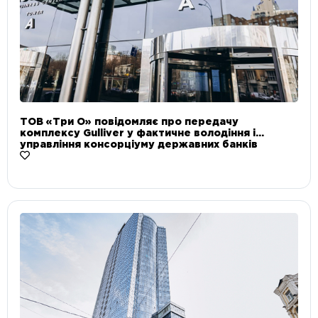
ТОВ «Три О» повідомляє про передачу
комплексу Gulliver у фактичне володіння і
управління консорціуму державних банків