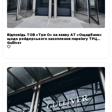
Відповідь ТОВ «Три О» на заяву АТ «Ощадбанк»
щодо рейдерського захоплення паркінгу ТРЦ
Gulliver