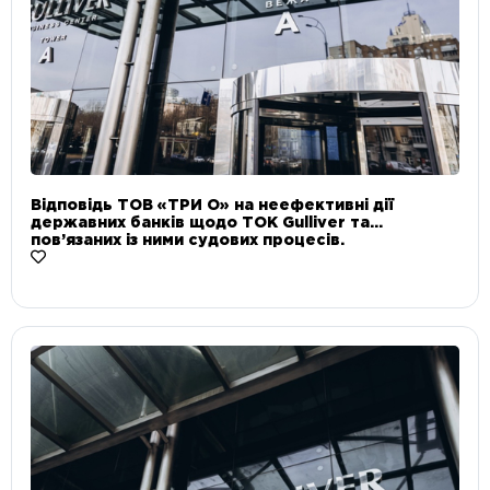
Відповідь ТОВ «ТРИ О» на неефективні дії
державних банків щодо ТОК Gulliver та
пов’язаних із ними судових процесів.