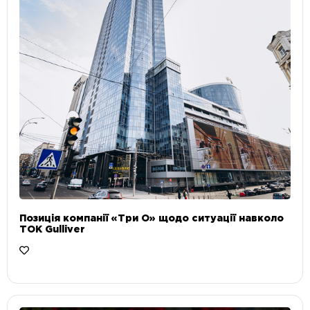
Позиція компанії «Три О» щодо ситуації навколо
ТОК Gulliver