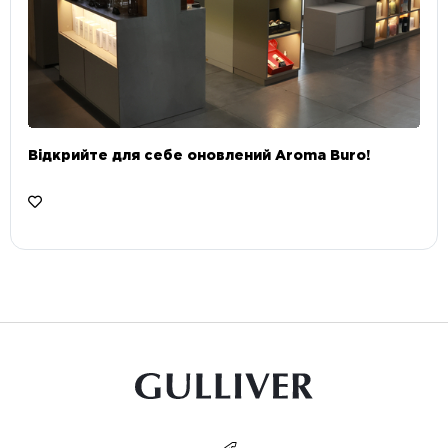
Відкрийте для себе оновлений Aroma Buro! ⠀