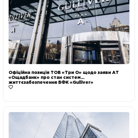
Офіційна позиція ТОВ «Три О» щодо заяви АТ
«Ощадбанк» про стан систем
життєзабезпечення БФК «Gulliver»