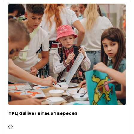
ТРЦ Gulliver вітає з 1 вересня