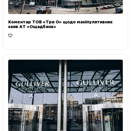
Коментар ТОВ «Три О» щодо маніпулятивних
заяв АТ «Ощадбанк»