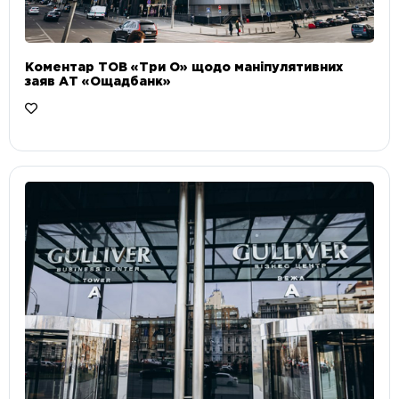
Коментар ТОВ «Три О» щодо маніпулятивних
заяв АТ «Ощадбанк»