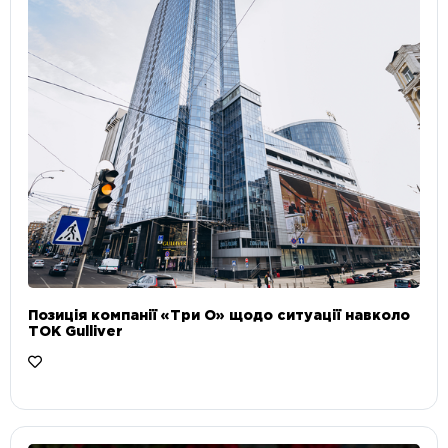
Позиція компанії «Три О» щодо ситуації навколо
ТОК Gulliver