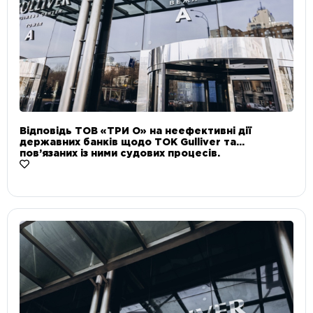
Відповідь ТОВ «ТРИ О» на неефективні дії
державних банків щодо ТОК Gulliver та
пов’язаних із ними судових процесів.