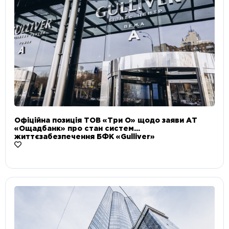
Офіційна позиція ТОВ «Три О» щодо заяви АТ
«Ощадбанк» про стан систем
життєзабезпечення БФК «Gulliver»