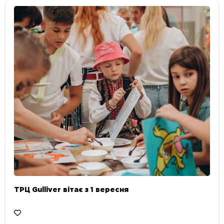
ТРЦ Gulliver вітає з 1 вересня