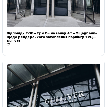
Відповідь ТОВ «Три О» на заяву АТ «Ощадбанк»
щодо рейдерського захоплення паркінгу ТРЦ
Gulliver