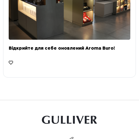
Відкрийте для себе оновлений Aroma Buro! ⠀