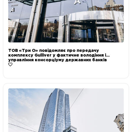
ТОВ «Три О» повідомляє про передачу
комплексу Gulliver у фактичне володіння і
управління консорціуму державних банків