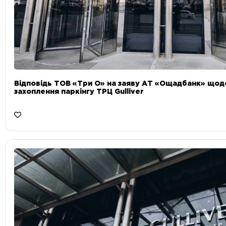
Відповідь ТОВ «Три О» на заяву АТ «Ощадбанк» що
захоплення паркінгу ТРЦ Gulliver