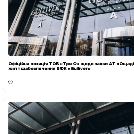
Офіційна позиція ТОВ «Три О» щодо заяви АТ «Ощад
життєзабезпечення БФК «Gulliver»