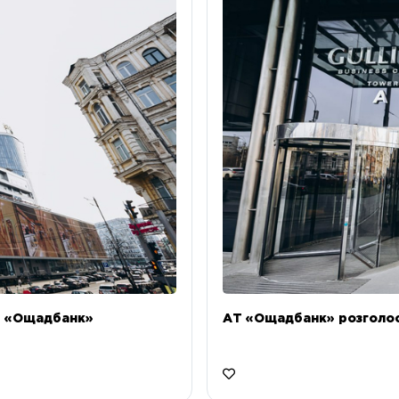
Т «Ощадбанк»
АТ «Ощадбанк» розголоси