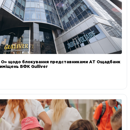
и О» щодо блокування представниками АТ Ощадбанк
иміщень БФК Gulliver