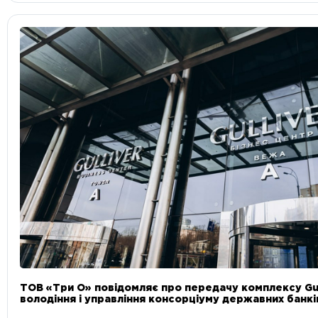
ТОВ «Три О» повідомляє про передачу комплексу Gul
володіння і управління консорціуму державних банкі