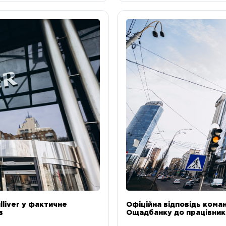
liver у фактичне
Офіційна відповідь коман
в
Ощадбанку до працівникі