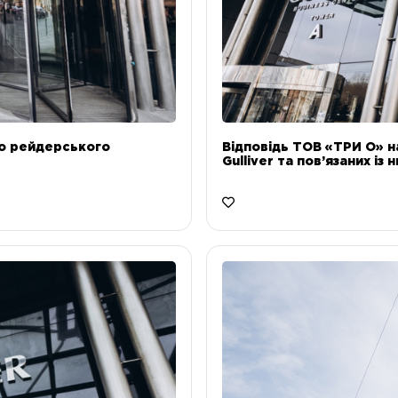
до рейдерського
Відповідь ТОВ «ТРИ О» н
Gulliver та пов’язаних із