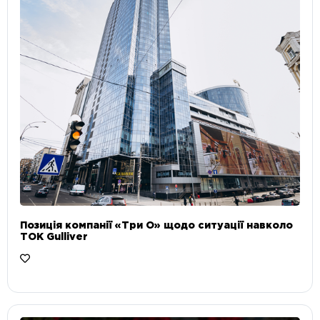
Позиція компанії «Три О» щодо ситуації навколо
ТОК Gulliver