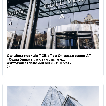
Офіційна позиція ТОВ «Три О» щодо заяви АТ
«Ощадбанк» про стан систем
життєзабезпечення БФК «Gulliver»