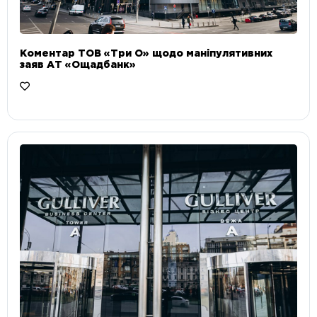
Коментар ТОВ «Три О» щодо маніпулятивних
заяв АТ «Ощадбанк»