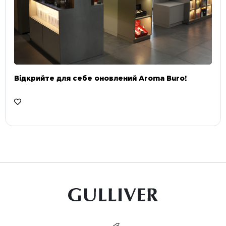
Відкрийте для себе оновлений Aroma Buro! ⠀