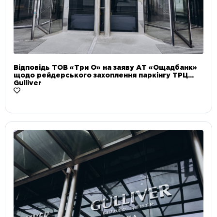
Відповідь ТОВ «Три О» на заяву АТ «Ощадбанк»
щодо рейдерського захоплення паркінгу ТРЦ
Gulliver