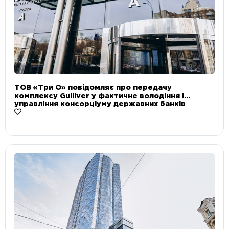
ТОВ «Три О» повідомляє про передачу
комплексу Gulliver у фактичне володіння і
управління консорціуму державних банків