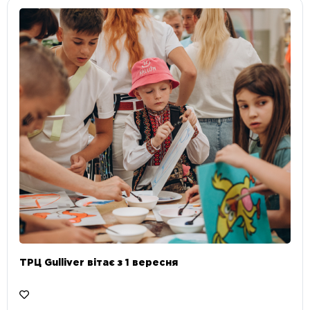
ТРЦ Gulliver вітає з 1 вересня