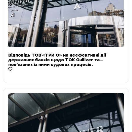
Відповідь ТОВ «ТРИ О» на неефективні дії
державних банків щодо ТОК Gulliver та
пов’язаних із ними судових процесів.