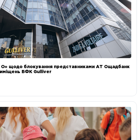
и О» щодо блокування представниками АТ Ощадбанк
иміщень БФК Gulliver