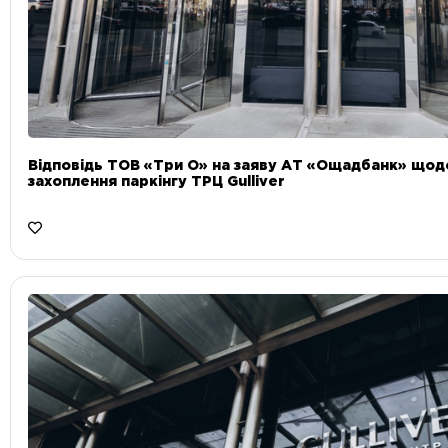
Відповідь ТОВ «Три О» на заяву АТ «Ощадбанк» що
захоплення паркінгу ТРЦ Gulliver