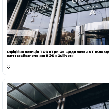
Офіційна позиція ТОВ «Три О» щодо заяви АТ «Ощад
життєзабезпечення БФК «Gulliver»