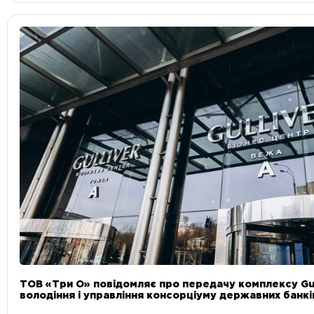
ТОВ «Три О» повідомляє про передачу комплексу Gul
володіння і управління консорціуму державних банкі