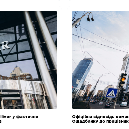
liver у фактичне
Офіційна відповідь коман
в
Ощадбанку до працівникі