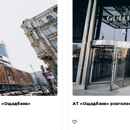
Т «Ощадбанк»
АТ «Ощадбанк» розголоси