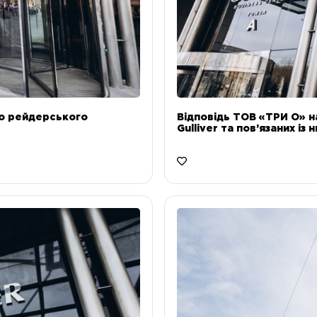
до рейдерського
Відповідь ТОВ «ТРИ О» н
Gulliver та пов’язаних із