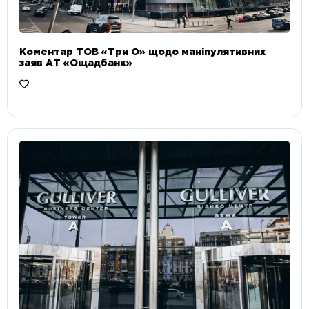
Коментар ТОВ «Три О» щодо маніпулятивних
заяв АТ «Ощадбанк»