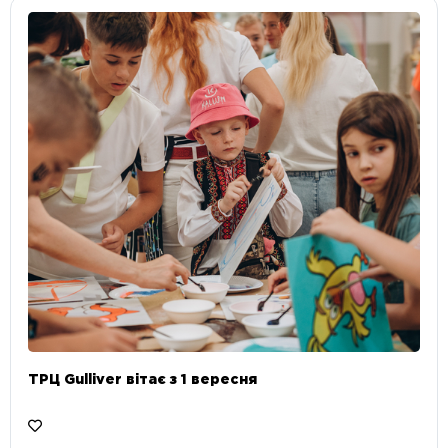
ТРЦ Gulliver вітає з 1 вересня