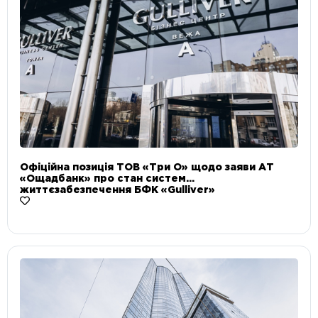
Офіційна позиція ТОВ «Три О» щодо заяви АТ
«Ощадбанк» про стан систем
життєзабезпечення БФК «Gulliver»