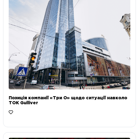
Позиція компанії «Три О» щодо ситуації навколо
ТОК Gulliver