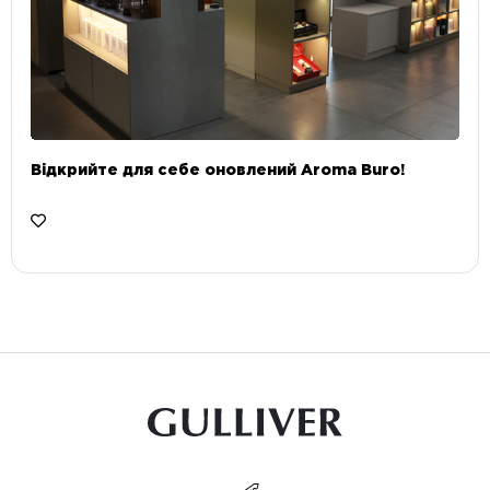
Відкрийте для себе оновлений Aroma Buro! ⠀