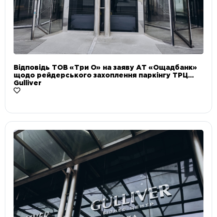
Відповідь ТОВ «Три О» на заяву АТ «Ощадбанк»
щодо рейдерського захоплення паркінгу ТРЦ
Gulliver