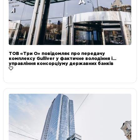
ТОВ «Три О» повідомляє про передачу
комплексу Gulliver у фактичне володіння і
управління консорціуму державних банків