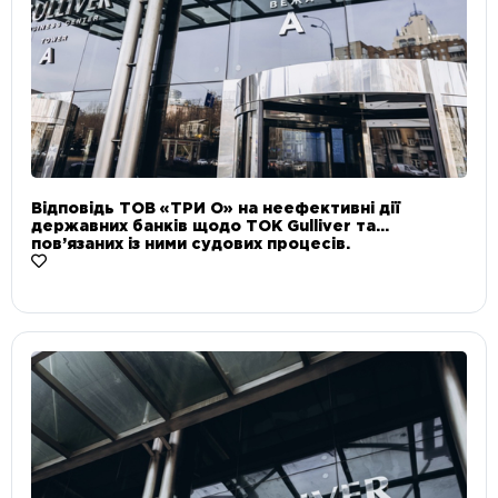
Відповідь ТОВ «ТРИ О» на неефективні дії
державних банків щодо ТОК Gulliver та
пов’язаних із ними судових процесів.